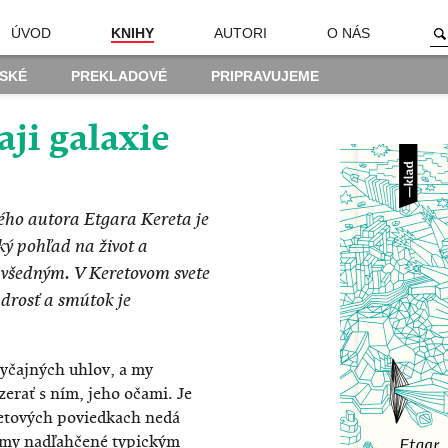
ÚVOD
KNIHY
AUTORI
O NÁS
SKÉ
PREKLADOVÉ
PRIPRAVUJEME
ji galaxie
ého autora Etgara Kereta je
ký pohľad na život a
 všedným. V Keretovom svete
drosť a smútok je
vyčajných uhlov, a my
rať s ním, jeho očami. Je
eretových poviedkach nedá
témy nadľahčené typickým