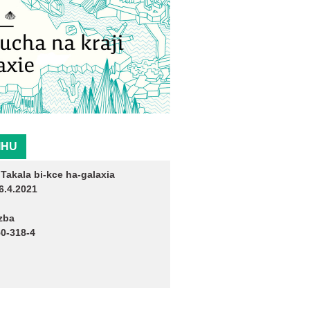
IHU
:
Takala bi-kce ha-galaxia
6.4.2021
zba
0-318-4