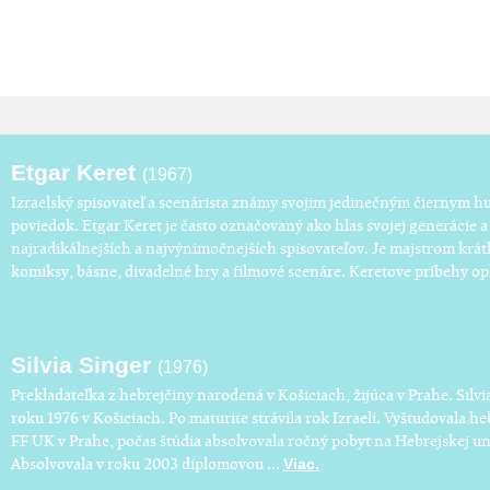
Etgar Keret
(1967)
Izraelský spisovateľ a scenárista známy svojim jedinečným čiernym 
poviedok. Etgar Keret je často označovaný ako hlas svojej generácie 
najradikálnejších a najvýnimočnejších spisovateľov. Je majstrom krátke
komiksy, básne, divadelné hry a filmové scenáre. Keretove príbehy opl
Silvia Singer
(1976)
Prekladateľka z hebrejčiny narodená v Košiciach, žijúca v Prahe. Silvi
roku 1976 v Košiciach. Po maturite strávila rok Izraeli. Vyštudovala he
FF UK v Prahe, počas štúdia absolvovala ročný pobyt na Hebrejskej un
Absolvovala v roku 2003 diplomovou ...
Viac.