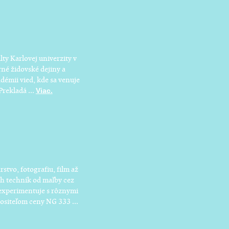
ty Karlovej univerzity v
né židovské dejiny a
adémii vied, kde sa venuje
rekladá ...
Viac.
stvo, fotografiu, film až
ych techník od maľby cez
e experimentuje s rôznymi
nositeľom ceny NG 333 ...