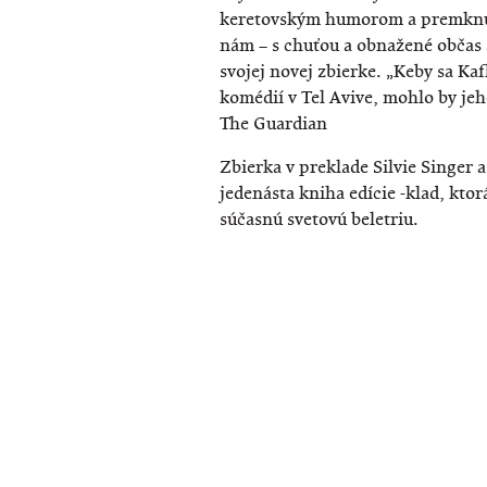
keretovským humorom a premkn
nám – s chuťou a obnažené občas a
svojej novej zbierke. „Keby sa Ka
komédií v Tel Avive, mohlo by jeho
The Guardian
Zbierka v preklade Silvie Singer 
jedenásta kniha edície -klad, kto
súčasnú svetovú beletriu.