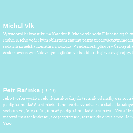
Michal Vlk
​Vyštudoval hebraistiku na Katedre Blízkeho východu Filozofickej fakul
Prahe. K jeho vedeckým oblastiam záujmu patria predovšetkým moder
súčasná izraelská literatúra a kultúra. V súčasnosti pôsobí v Českej ak
československým židovským dejinám v období druhej svetovej vojny. P
Petr Bařinka
(1979)
Jeho tvorba využíva celú škálu aktuálnych techník od maľby cez sochár
po digitálnu tlač či animáciu. Jeho tvorba využíva celú škálu aktuáln
sochárstvo, fotografiu, film až po digitálnu tlač či animáciu. Neustál
materiálmi a technikami, ako je vyšívanie, rezanie do dreva a pod. Je 
Viac.