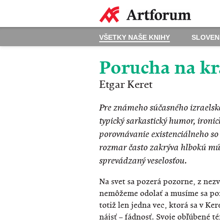
VŠETKY NAŠE KNIHY
SLOVEN
Porucha na kra
Etgar Keret
Pre známeho súčasného izraelsk
typický sarkastický humor, ironic
porovnávanie existenciálneho so
rozmar často zakrýva hlbokú mú
sprevádzaný veselosťou.
Na svet sa pozerá pozorne, z nez
nemôžeme odolať a musíme sa poze
totiž len jedna vec, ktorá sa v K
nájsť – fádnosť. Svoje obľúbené 