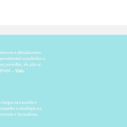
humorom a aktuálnosťou
a považovaný za jedného z
j poviedky, ale píše aj
ývajú ...
Viac.
a Singer sa narodila v
braistiku a etnológiu na
iverzite v Jeruzaleme.