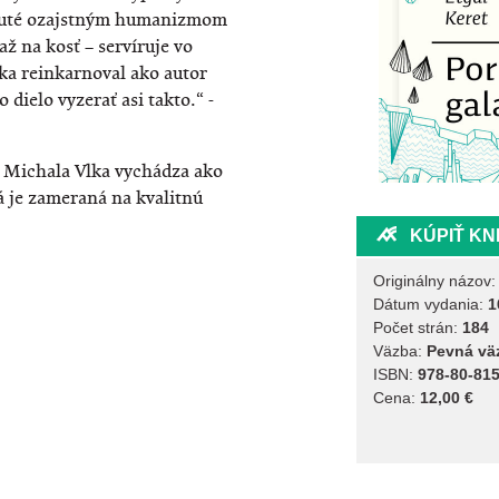
uté ozajstným humanizmom
ž na kosť – servíruje vo
fka reinkarnoval ako autor
 dielo vyzerať asi takto.“ -
a Michala Vlka vychádza ako
rá je zameraná na kvalitnú
KÚPIŤ KN
Originálny názov
Dátum vydania:
1
Počet strán:
184
Väzba:
Pevná vä
ISBN:
978-80-815
Cena:
12,00 €