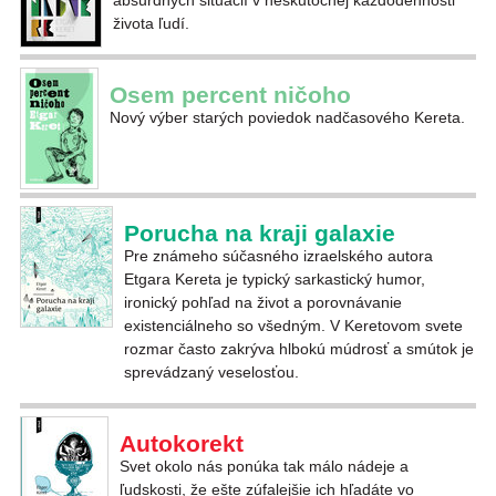
absurdných situácií v neskutočnej každodennosti
života ľudí.
Osem percent ničoho
Nový výber starých poviedok nadčasového Kereta.
Porucha na kraji galaxie
Pre známeho súčasného izraelského autora
Etgara Kereta je typický sarkastický humor,
ironický pohľad na život a porovnávanie
existenciálneho so všedným. V Keretovom svete
rozmar často zakrýva hlbokú múdrosť a smútok je
sprevádzaný veselosťou.
Autokorekt
Svet okolo nás ponúka tak málo nádeje a
ľudskosti, že ešte zúfalejšie ich hľadáte vo