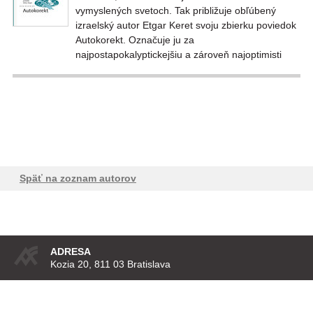
vymyslených svetoch. Tak približuje obľúbený
izraelský autor Etgar Keret svoju zbierku poviedok
Autokorekt. Označuje ju za
najpostapokalyptickejšiu a zároveň najoptimisti
Späť na zoznam autorov
ADRESA
Kozia 20, 811 03 Bratislava
KONTAKT
vydavatel@artforum.sk