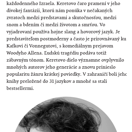
každodenného Izraela. Keretovo čaro pramení v jeho
divokej fantázii, ktorú nám ponúka v nečakaných
zvratoch medzi predstavami a skutočnosťou, medzi
snom a bdením či medzi životom a smrťou. Vo
vyjadrovaní používa hojne slang a hovorový jazyk. Je
predstaviteľom postmoderny a často je prirovnávaný ku
Kafkovi či Vonnegutovi, s komediálnym prejavom
Woodyho Allena. Ľudskú tragédiu podáva totiž
zábavným tónom. Keretovo dielo významne ovplyvnilo
mnohých autorov jeho generácie a znovu prinieslo
popularitu žánru krátkej poviedky. V zahraničí boli jeho
knihy preložené do 31 jazykov a mnohé sa stali
bestsellermi.