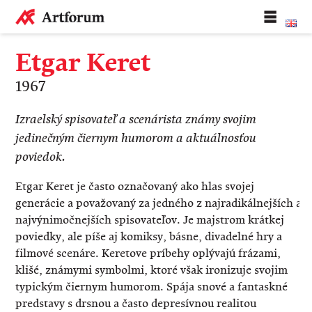
Etgar Keret
1967
Izraelský spisovateľ a scenárista známy svojim
jedinečným čiernym humorom a aktuálnosťou
poviedok.
Etgar Keret je často označovaný ako hlas svojej
generácie a považovaný za jedného z najradikálnejších a
najvýnimočnejších spisovateľov. Je majstrom krátkej
poviedky, ale píše aj komiksy, básne, divadelné hry a
filmové scenáre. Keretove príbehy oplývajú frázami,
klišé, známymi symbolmi, ktoré však ironizuje svojim
typickým čiernym humorom. Spája snové a fantaskné
predstavy s drsnou a často depresívnou realitou