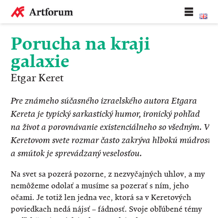
Porucha na kraji
galaxie
Etgar Keret
Pre známeho súčasného izraelského autora Etgara
Kereta je typický sarkastický humor, ironický pohľad
na život a porovnávanie existenciálneho so všedným. V
Keretovom svete rozmar často zakrýva hlbokú múdrosť
a smútok je sprevádzaný veselosťou.
Na svet sa pozerá pozorne, z nezvyčajných uhlov, a my
nemôžeme odolať a musíme sa pozerať s ním, jeho
očami. Je totiž len jedna vec, ktorá sa v Keretových
poviedkach nedá nájsť – fádnosť. Svoje obľúbené témy