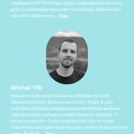
etnológiu na FF UK v Prahe, počas štúdia absolvovala ročný
pobyt na Hebrejskej univerzite v Jeruzaleme. Absolvovala v
roku 2003 diplomovou ...
Viac.
Michal Vlk
​Vyštudoval hebraistiku na Katedre Blízkeho východu
Filozofickej fakulty Karlovej univerzity v Prahe. K jeho
vedeckým oblastiam záujmu patria predovšetkým moderné
židovské dejiny a súčasná izraelská literatúra a kultúra. V
súčasnosti pôsobí v Českej akadémii vied, kde sa venuje
československým židovským dejinám v období druhej svetovej
vojny. Prekladá ...
Viac.