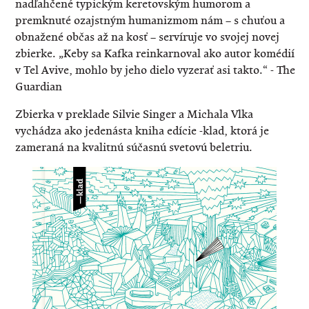
nadľahčené typickým keretovským humorom a
premknuté ozajstným humanizmom nám – s chuťou a
obnažené občas až na kosť – servíruje vo svojej novej
zbierke. „Keby sa Kafka reinkarnoval ako autor komédií
v Tel Avive, mohlo by jeho dielo vyzerať asi takto.“ - The
Guardian
Zbierka v preklade Silvie Singer a Michala Vlka
vychádza ako jedenásta kniha edície -klad, ktorá je
zameraná na kvalitnú súčasnú svetovú beletriu.