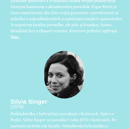
Izraelský spisovateľ a scenárista známy svojim jedinečným
čiernym humorom a aktuálnosťou poviedok. Etgar Keret je
často označovaný ako hlas svojej generácie a považovaný za
jedného z najradikálnejších a najvýnimočnejších spisovateľov.
Je majstrom krátkej poviedky, ale píše aj komiksy, básne,
divadelné hry a filmové scenáre. Keretove príbehy oplývajú ...
Viac.
Silvia Singer
(1976)
Prekladateľka z hebrejčiny narodená v Košiciach, žijúca v
Prahe. Silvia Singer sa narodila v roku 1976 v Košiciach. Po
maturite strávila rok Izraeli. Vyštudovala hebraistiku a