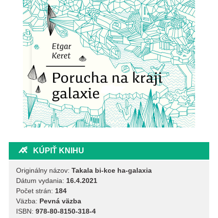
KÚPIŤ KNIHU
Originálny názov:
Takala bi-kce ha-galaxia
Dátum vydania:
16.4.2021
Počet strán:
184
Väzba:
Pevná väzba
ISBN:
978-80-8150-318-4