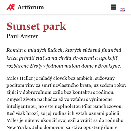
Sunset park
Paul Auster
Román o mladých ľuďoch, ktorých súčasná finančná
kríza prinúti stať sa na chvíľu skvotermi a upokojiť
rozbúrené životy v jednom malom dome v Brooklyne.
Miles Heller je mladý človek bez ambícií, sužovaný
pocitom viny za smrť nevlastného brata, už sedem rokov
žijúci v dobrovoľnom exile bez kontaktu s rodinou.
Zmysel života nachádza až vo vzťahu s výnimočne
inteligentnou, no ešte neplnoletou Pilar Sanchezovou.
Keď však hrozí, že jej rodina ich vzťah oznámi polícii,
Miles je nútený ukončiť svoj exil a vrátiť sa do rodného
New Yorku. Jeho domovom sa stáva opustený dom v