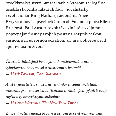
brooklynskej štvrti Sunset Park, v ktorom sa ilegálne
usadila skupinka mladých ľudí – idealistický
revolucionár Bing Nathan, racionálna Alice
Bergstromová a psychickými problémami trpiaca Ellen
Briceová. Paul Auster rozohráva zložité a vzájomne
poprepájané osudy svojich postáv s rozprávačskou
vášňou, s neúprosnou odvahou, ale aj s pokorou pred
„podivnosťou života“.
Čitatelia hľadajúci bezchybne koncipovanú a umne
vybudovanú beletriu sú s Austerom v bezpečí.
—
Mark Lawson, The Guardian
Auster neustále prináša na stránky zaujímavých ľudí,
posadnutých ezoterickou fixáciou a riadených vyjadriť svoje
myšlienky kreatívnymi spôsobmi.
—
Malena Watrous, The New York Times
Zničený vzťah medzi otcom a synom je centrom románu,