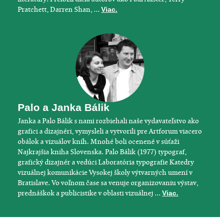
Pratchett, Darren Shan, ...
Viac.
Palo a Janka Bálik
Janka a Palo Bálik s nami rozbiehali naše vydavateľstvo ako
grafici a dizajnéri, vymysleli a vytvorili pre Artforum viacero
obálok a vizuálov kníh. Mnohé boli ocenené v súťaži
Najkrajšia kniha Slovenska. Palo Bálik (1977) typograf,
grafický dizajnér a vedúci Laboratória typografie Katedry
vizuálnej komunikácie Vysokej školy výtvarných umení v
Bratislave. Vo voľnom čase sa venuje organizovaniu výstav,
prednáškok a publicistike v oblasti vizuálnej ...
Viac.