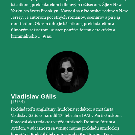
básnikom, prekladateľom i filmovým režisérom. Žije v New
Yorku, vo štvrti Brooklyn. Narodil sa v židovskej rodine v New
Jersey. Je autorom početných románov, scenárov a píše aj
non-fiction. Okrem toho je básnikom, prekladateľom a
filmovým režisérom. Auster používa formu detektívky a
kriminálneho ...
Viac.
Vladislav Gális
(1973)
Prekladateľ z angličtiny, hudobný redaktor a metalista.
Vladislav Gális sa narodil 12. februára 1973 v Partizánskom.
Pracoval ako redaktor v týždenníkoch Domino fórum a
.týždeň, v súčasnosti sa venuje najmä prekladu umeleckej
literatúry. Preložil diela autorov ako Paul Auster, Terry