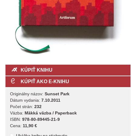
KÚPIŤ KNIHU
KÚPIŤ AKO E-KNIHU
Originálny názov:
Sunset Park
Dátum vydania:
7.10.2011
Počet strán:
232
Väzba:
Mäkká väzba / Paperback
ISBN:
978-80-89445-21-9
Cena:
11,90 €
Ukážka knihy na stiahnutie