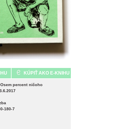
IHU
KÚPIŤ AKO E-KNIHU
:
Osem percent ničoho
3.6.2017
zba
0-180-7