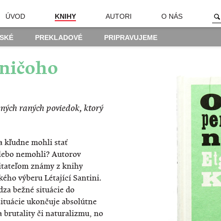
ÚVOD
KNIHY
AUTORI
O NÁS
SKÉ
PREKLADOVÉ
PRIPRAVUJEME
 ničoho
ených raných poviedok, ktorý
a kľudne mohli stať
lebo nemohli? Autorov
čitateľom známy z knihy
kého výberu Létající Santini.
dza bežné situácie do
ituácie ukončuje absolútne
brutality či naturalizmu, no