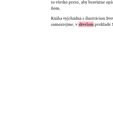
to všetko preto, aby bravúrne opís
ňom.
Kniha vyjchádua s ilustráciou Svet
samozrejme, v
skvelom
preklade S