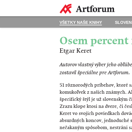
VŠETKY NAŠE KNIHY
SLOVEN
Osem percent
Etgar Keret
​Autorov vlastný výber jeho obľúb
zostavil špeciálne pre Artforum.
51 rôznorodých príbehov, ktoré s
komukoľvek z našich známych. A
špecifický štýl je už slovenským 
Zrazu klope ktosi na dvere, či čes
Keret vo svojich poviedkach dová
absurdných koncov, jednoduché s
nečakaným spôsobom, nestráni sa 