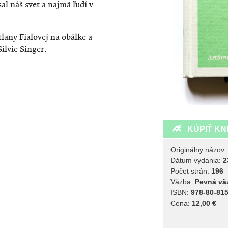
al náš svet a najmä ľudí v
lany Fialovej na obálke a
ilvie Singer.
KÚPIŤ KN
Originálny názov
Dátum vydania:
2
Počet strán:
196
Väzba:
Pevná vä
ISBN:
978-80-815
Cena:
12,00 €