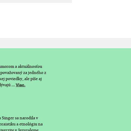
humorom a aktuálnosťou
a považovaný za jedného z
j poviedky, ale píše aj
ývajú ...
Viac.
a Singer sa narodila v
braistiku a etnológiu na
iverzite v Jeruzaleme.