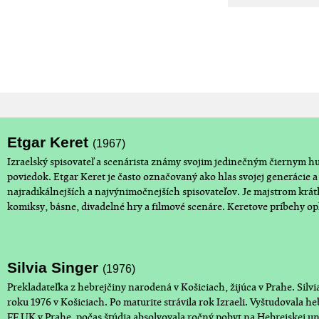
Etgar Keret
(1967)
Izraelský spisovateľ a scenárista známy svojim jedinečným čiernym 
poviedok. Etgar Keret je často označovaný ako hlas svojej generácie 
najradikálnejších a najvýnimočnejších spisovateľov. Je majstrom krátke
komiksy, básne, divadelné hry a filmové scenáre. Keretove príbehy opl
Silvia Singer
(1976)
Prekladateľka z hebrejčiny narodená v Košiciach, žijúca v Prahe. Silvi
roku 1976 v Košiciach. Po maturite strávila rok Izraeli. Vyštudovala he
FF UK v Prahe, počas štúdia absolvovala ročný pobyt na Hebrejskej un