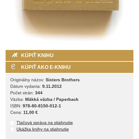
KÚPIŤ KNIHU
KÚPIŤ AKO E-KNIHU
Originálny názov:
Sisters Brothers
Dátum vydania:
9.11.2012
Počet strán:
344
Väzba:
Mäkká väzba / Paperback
ISBN:
978-80-8150-012-1
Cena:
11,00 €
Tlačová správa na stiahnutie
Ukážka knihy na stiahnutie