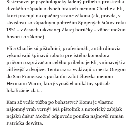
Sistersovci je psychologicky ladený príbeh z prostredia
divokého západu o dvoch bratoch menom Charlie a Eli,
ktorí pracujú na opačnej strane zákona (ak, pravda, v
súvislosti so západným pobrežím Spojených štátov roku
1851 – v časoch takzvanej Zlatej horúčky – vôbec možno
hovoriť o zákone).
Eli a Charlie sú pištoľníci, profesionáli, antihrdinovia –
vykonávajú špinavú robotu pre istého komodora –
pričom rozprávačom celého príbehu je Eli, vnímavejší a
citlivejší z dvojice. Tentoraz sa vydávajú z mesta Oregon
do San Francisca s poslaním zabiť človeka menom
Hermann Warm, ktorý vynašiel unikátny spôsob
lokalizácie zlata.
Kam až vedie túžba po bohatstve? Komu je vlastne
nájomný vrah verný? Má pištoľník a notorický zabijak
nejakú dušu? Možné odpovede ponúka najnovší román
Patricka deWitta.