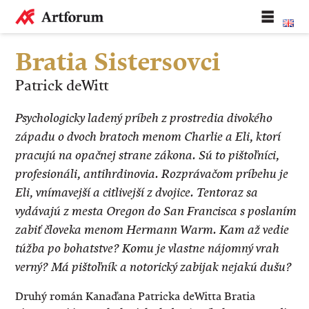
Bratia Sistersovci
Patrick deWitt
Psychologicky ladený príbeh z prostredia divokého
západu o dvoch bratoch menom Charlie a Eli, ktorí
pracujú na opačnej strane zákona. Sú to pištoľníci,
profesionáli, antihrdinovia. Rozprávačom príbehu je
Eli, vnímavejší a citlivejší z dvojice. Tentoraz sa
vydávajú z mesta Oregon do San Francisca s poslaním
zabiť človeka menom Hermann Warm. Kam až vedie
túžba po bohatstve? Komu je vlastne nájomný vrah
verný? Má pištoľník a notorický zabijak nejakú dušu?
Druhý román Kanaďana Patricka deWitta Bratia