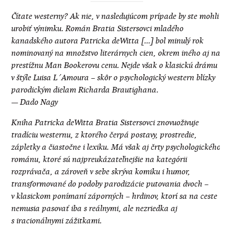
Čítate westerny? Ak nie, v nasledujúcom prípade by ste mohli
urobiť výnimku. Román Bratia Sistersovci mladého
kanadského autora Patricka deWitta [...] bol minulý rok
nominovaný na množstvo literárnych cien, okrem iného aj na
prestížnu Man Bookerovu cenu. Nejde však o klasickú drámu
v štýle Luisa L´Amoura – skôr o psychologický western blízky
parodickým dielam Richarda Brautighana.
— Dado Nagy
Kniha Patricka deWitta Bratia Sistersovci znovuoživuje
tradíciu westernu, z ktorého čerpá postavy, prostredie,
zápletky a čiastočne i lexiku. Má však aj črty psychologického
románu, ktoré sú najpreukázateľnejšie na kategórii
rozprávača, a zároveň v sebe skrýva komiku i humor,
transformované do podoby parodizácie putovania dvoch –
v klasickom ponímaní záporných – hrdinov, ktorí sa na ceste
nemusia pasovať iba s reálnymi, ale nezriedka aj
s iracionálnymi zážitkami.