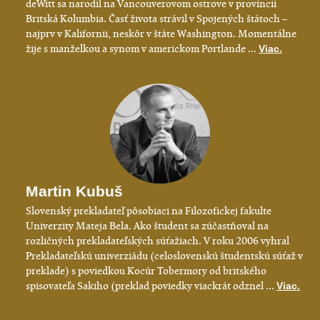
deWitt sa narodil na Vancouverovom ostrove v provincii
Britská Kolumbia. Časť života strávil v Spojených štátoch –
najprv v Kalifornii, neskôr v štáte Washington. Momentálne
žije s manželkou a synom v americkom Portlande ...
Viac.
Martin Kubuš
Slovenský prekladateľ pôsobiaci na Filozofickej fakulte
Univerzity Mateja Bela. Ako študent sa zúčastňoval na
rozličných prekladateľských súťažiach. V roku 2006 vyhral
Prekladateľskú univerziádu (celoslovenskú študentskú súťaž v
preklade) s poviedkou Kocúr Tobermory od britského
spisovateľa Sakiho (preklad poviedky viackrát odznel ...
Viac.