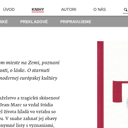
ÚVOD
KNIHY
AUTORI
O NÁS
SKÉ
PREKLADOVÉ
PRIPRAVUJEME
om mieste na Zemi, poznaní
sti, o láske. O starnutí
 modernej európskej kultúry
želstvo a tragickú skúsenosť
 Jean-Marc sa vzdal štúdia
l života hľadá vo vzťahu so
u. V snahe zahnať jej obavy
nonymné listy s vyznaniami,