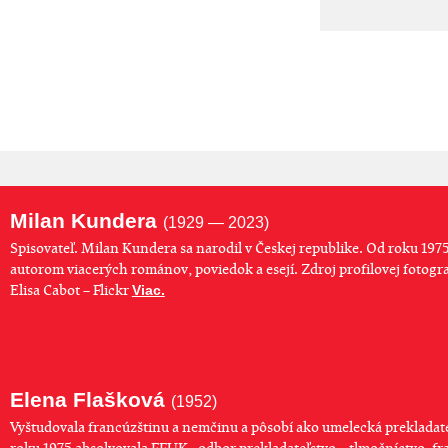
Milan Kundera
(1929 — 2023)
Spisovateľ. Milan Kundera sa narodil v Českej republike. Od roku 1975
autorom viacerých románov, poviedok a esejí. Zdroj profilovej fotogra
Elisa Cabot – Flickr
Viac.
Elena Flašková
(1952)
Vyštudovala francúzštinu a nemčinu a pôsobí ako umelecká prekladate
roku 1975 absolvovala FFUK - odbor prekladateľstvo – tlmočníctvo- f