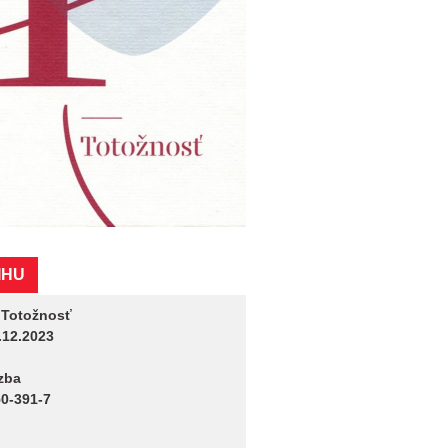
IHU
:
Totožnosť
.12.2023
zba
0-391-7