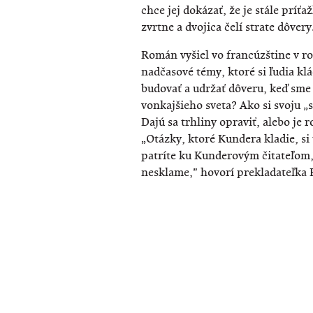
chce jej dokázať, že je stále príťa
zvrtne a dvojica čelí strate dôvery
Román vyšiel vo francúzštine v ro
nadčasové témy, ktoré si ľudia klá
budovať a udržať dôveru, keď sme 
vonkajšieho sveta? Ako si svoju „
Dajú sa trhliny opraviť, alebo je
„Otázky, ktoré Kundera kladie, si
patríte ku Kunderovým čitateľom, 
nesklame," hovorí prekladateľka 