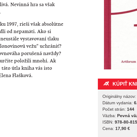
žlivá. Nevinná hra sa však
.
ku 1997, rieši však absolútne
dli od nepamäti. Ako si
neustále vystavovaní tlaku
slonovinovú vežu“ uchrániť?
 rovnováha porušená navždy?
 určite položili mnohí. Ak
táto útla kniha vás isto
Elena Flašková.
KÚPIŤ KN
Originálny názov
Dátum vydania:
6
Počet strán:
144
Väzba:
Pevná vä
ISBN:
978-80-815
Cena:
17,90 €