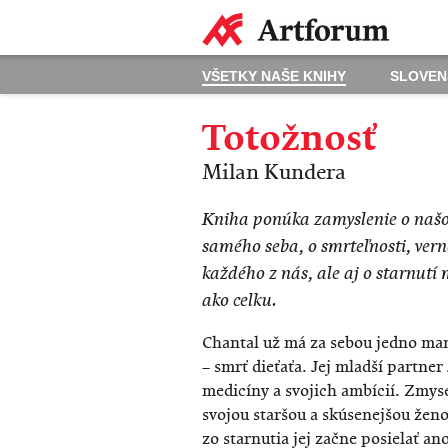
VŠETKY NAŠE KNIHY
SLOVEN
Totožnosť
Milan Kundera
Kniha ponúka zamyslenie o naš
samého seba, o smrteľnosti, verno
každého z nás, ale aj o starnutí
ako celku.
Chantal už má za sebou jedno man
– smrť dieťaťa. Jej mladší partner
medicíny a svojich ambícií. Zmyse
svojou staršou a skúsenejšou ženo
zo starnutia jej začne posielať a