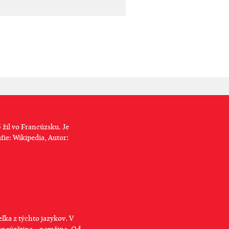
 žil vo Francúzsku. Je
fie: Wikipedia, Autor:
ľka z týchto jazykov. V
rancúzština – nemčina. Od