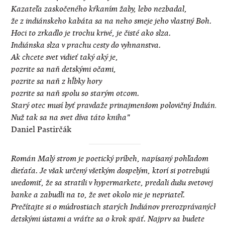
Kazateľa zaskočeného kŕkaním žaby, lebo nezbadal,
že z indiánskeho kabáta sa na neho smeje jeho vlastný Boh.
Hoci to zrkadlo je trochu krivé, je čisté ako slza.
Indiánska slza v prachu cesty do vyhnanstva.
Ak chcete svet vidieť taký aký je,
pozrite sa naň detskými očami,
pozrite sa naň z hĺbky hory
pozrite sa naň spolu so starým otcom.
Starý otec musí byť pravdaže prinajmenšom polovičný Indián.
Nuž tak sa na svet díva táto kniha"
Daniel Pastirčák
Román Malý strom je poetický príbeh, napísaný pohľadom
dieťaťa. Je však určený všetkým dospelým, ktorí si potrebujú
uvedomiť, že sa stratili v hypermarkete, predali dušu svetovej
banke a zabudli na to, že svet okolo nie je nepriateľ.
Prečítajte si o múdrostiach starých Indiánov prerozprávaných
detskými ústami a vráťte sa o krok späť. Najprv sa budete