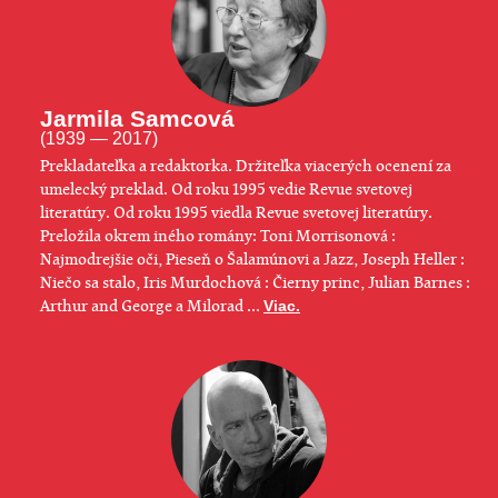
Jarmila Samcová
(1939 — 2017)
Prekladateľka a redaktorka. Držiteľka viacerých ocenení za
umelecký preklad. Od roku 1995 vedie Revue svetovej
literatúry. Od roku 1995 viedla Revue svetovej literatúry.
Preložila okrem iného romány: Toni Morrisonová :
Najmodrejšie oči, Pieseň o Šalamúnovi a Jazz, Joseph Heller :
Niečo sa stalo, Iris Murdochová : Čierny princ, Julian Barnes :
Arthur and George a Milorad ...
Viac.