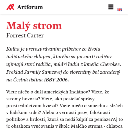
Malý strom
Forrest Carter
Kniha je prerozprávaním príbehov zo života
indiánskeho chlapca, ktorého sa po smrti rodičov
ujímajú starí rodičia, múdri ľudia z kmeňa Cherokee.
Preklad Jarmily Samcovej do slovenčiny bol zaradený
na Čestnú listina IBBY 2006.
Viete niečo o duši amerických Indiánov? Viete, že
stromy hovoria? Viete, ako posielať správy
prostredníctvom hviezd? Viete niečo o smiechu a slzách
v ľudskom srdci? Alebo o vernosti psov, falošnosti
politikov a hrdosti, ktorá sa nedá kúpiť za peniaze?Aj to
je obsahom vyučovania v škole Malého stroma - chlapca,