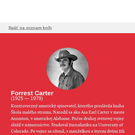
Späť na zoznam kníh
Forrest Carter
(1925 — 1979)
Kontroverzný americký spisovateľ, ktorého preslávila kniha
Škola malého stromu. Narodil sa ako Asa Earl Carter v meste
Anniston, v americkej Alabame. Počas druhej svetovej vojny
slúžil v námorníctve. Študoval žurnalistiku na University of
Colorado. Po vojne sa oženil, s manželkou a štyrmi deťmi žili