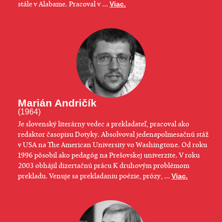
stále v Alabame. Pracoval v ...
Viac.
Marián Andričík
(1964)
Je slovenský literárny vedec a prekladateľ, pracoval ako
redaktor časopisu Dotyky. Absolvoval jedenapolmesačnú stáž
v USA na The American University vo Washingtone. Od roku
1996 pôsobil ako pedagóg na Prešovskej univerzite. V roku
2003 obhájil dizertačnú prácu K druhovým problémom
prekladu. Venuje sa prekladaniu poézie, prózy, ...
Viac.