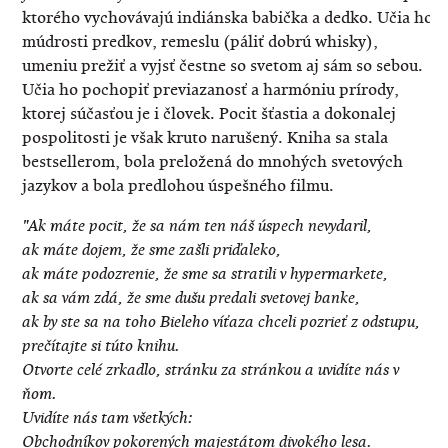
ktorého vychovávajú indiánska babička a dedko. Učia ho
múdrosti predkov, remeslu (páliť dobrú whisky),
umeniu prežiť a vyjsť čestne so svetom aj sám so sebou.
Učia ho pochopiť previazanosť a harmóniu prírody,
ktorej súčasťou je i človek. Pocit šťastia a dokonalej
pospolitosti je však kruto narušený. Kniha sa stala
bestsellerom, bola preložená do mnohých svetových
jazykov a bola predlohou úspešného filmu.
"Ak máte pocit, že sa nám ten náš úspech nevydaril,
ak máte dojem, že sme zašli priďaleko,
ak máte podozrenie, že sme sa stratili v hypermarkete,
ak sa vám zdá, že sme dušu predali svetovej banke,
ak by ste sa na toho Bieleho víťaza chceli pozrieť z odstupu,
prečítajte si túto knihu.
Otvorte celé zrkadlo, stránku za stránkou a uvidíte nás v
ňom.
Uvidíte nás tam všetkých:
Obchodníkov pokorených majestátom divokého lesa.