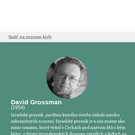
Späť na zoznam kníh
David Grossman
(1954)
Izraelský prozaik, pacifista ktorého tvorba získala mnoho
zahraničných ocenení. Izraelský prozaik je u nás známy ako
autor románu, ktorý vyšiel v Čechách pod názvom Mít s kým
běžet, o živote jeruzalemských drogovo závislých a ľuďoch na