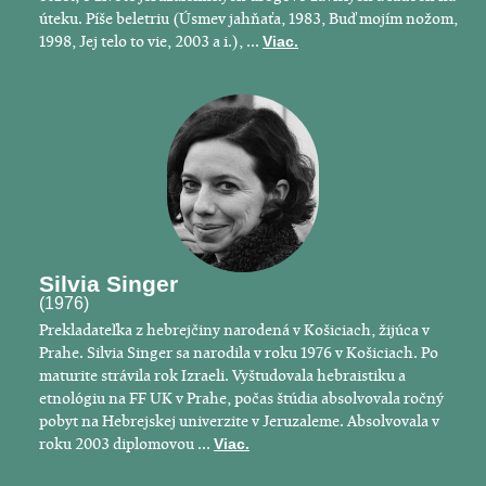
úteku. Píše beletriu (Úsmev jahňaťa, 1983, Buď mojím nožom,
1998, Jej telo to vie, 2003 a i.), ...
Viac.
Silvia Singer
(1976)
Prekladateľka z hebrejčiny narodená v Košiciach, žijúca v
Prahe. Silvia Singer sa narodila v roku 1976 v Košiciach. Po
maturite strávila rok Izraeli. Vyštudovala hebraistiku a
etnológiu na FF UK v Prahe, počas štúdia absolvovala ročný
pobyt na Hebrejskej univerzite v Jeruzaleme. Absolvovala v
roku 2003 diplomovou ...
Viac.