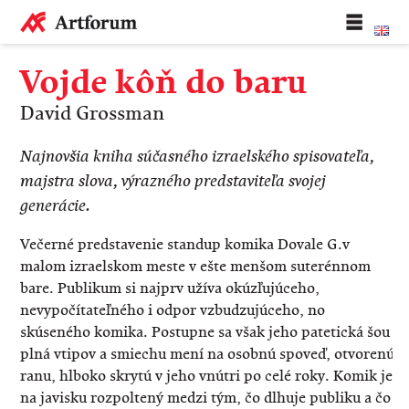
Vojde kôň do baru
David Grossman
Najnovšia kniha súčasného izraelského spisovateľa,
majstra slova, výrazného predstaviteľa svojej
generácie.
Večerné predstavenie standup komika Dovale G.v
malom izraelskom meste v ešte menšom suterénnom
bare. Publikum si najprv užíva okúzľujúceho,
nevypočítateľného i odpor vzbudzujúceho, no
skúseného komika. Postupne sa však jeho patetická šou
plná vtipov a smiechu mení na osobnú spoveď, otvorenú
ranu, hlboko skrytú v jeho vnútri po celé roky. Komik je
na javisku rozpoltený medzi tým, čo dlhuje publiku a čo