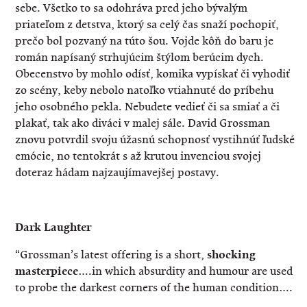
sebe. Všetko to sa odohráva pred jeho bývalým
priateľom z detstva, ktorý sa celý čas snaží pochopiť,
prečo bol pozvaný na túto šou. Vojde kôň do baru je
román napísaný strhujúcim štýlom berúcim dych.
Obecenstvo by mohlo odísť, komika vypískať či vyhodiť
zo scény, keby nebolo natoľko vtiahnuté do príbehu
jeho osobného pekla. Nebudete vedieť či sa smiať a či
plakať, tak ako diváci v malej sále. David Grossman
znovu potvrdil svoju úžasnú schopnosť vystihnúť ľudské
emócie, no tentokrát s až krutou invenciou svojej
doteraz hádam najzaujímavejšej postavy.
Dark Laughter
“Grossman’s latest offering is a short,
shocking
masterpiece
….in which absurdity and humour are used
to probe the darkest corners of the human condition….