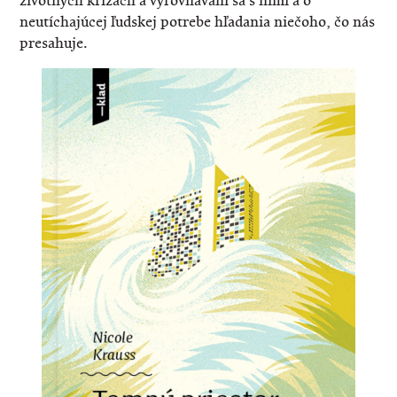
životných krízach a vyrovnávaní sa s nimi a o
neutíchajúcej ľudskej potrebe hľadania niečoho, čo nás
presahuje.