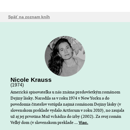
Späť na zoznam kníh
Nicole Krauss
(1974)
Americká spisovateľka u nás známa predovšetkým románom
Dejiny lásky. Narodila sa v roku 1974 v New Yorku a do
povedomia čitateľov vstúpila najmä románom Dejiny lásky (v
slovenskom preklade vydalo Artforum v roku 2010), no zaujala
už aj jej prvotina Muž vchádza do izby (2002). Za svoj román
Veľký dom (v slovenskom preklade ...
Viac.