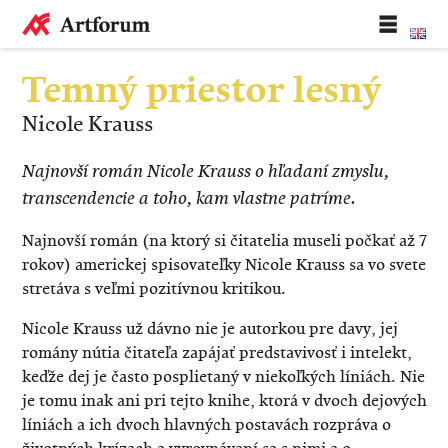
Temný priestor lesný
Nicole Krauss
Najnovší román Nicole Krauss o hľadaní zmyslu,
transcendencie a toho, kam vlastne patríme.
Najnovší román (na ktorý si čitatelia museli počkať až 7
rokov) americkej spisovateľky Nicole Krauss sa vo svete
stretáva s veľmi pozitívnou kritikou.
Nicole Krauss už dávno nie je autorkou pre davy, jej
romány nútia čitateľa zapájať predstavivosť i intelekt,
keďže dej je často posplietaný v niekoľkých líniách. Nie
je tomu inak ani pri tejto knihe, ktorá v dvoch dejových
líniách a ich dvoch hlavných postavách rozpráva o