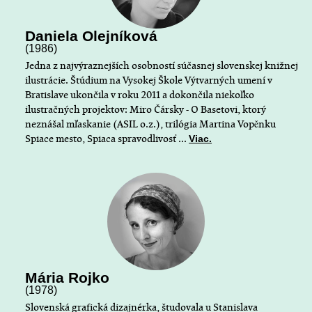
Daniela Olejníková
(1986)
Jedna z najvýraznejších osobností súčasnej slovenskej knižnej
ilustrácie. Štúdium na Vysokej Škole Výtvarných umení v
Bratislave ukončila v roku 2011 a dokončila niekoľko
ilustračných projektov: Miro Čársky - O Basetovi, ktorý
neznášal mľaskanie (ASIL o.z.), trilógia Martina Vopěnku
Spiace mesto, Spiaca spravodlivosť ...
Viac.
Mária Rojko
(1978)
Slovenská grafická dizajnérka, študovala u Stanislava