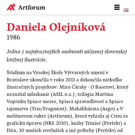
Daniela Olejníková
1986
Jedna z najvýraznejších osobností súčasnej slovenskej
knižnej ilustrácie.
Štúdium na Vysokej Škole Výtvarných umení v
Bratislave ukončila v roku 2011 a dokončila niekoľko
ilustračných projektov: Miro Čársky - O Basetovi, ktorý
neznášal mľaskanie (ASIL o.z.), trilógia Martina
Vopěnku Spiace mesto, Spiaca spravodlivosť a Spiace
tajomstvo (Trio/Fragment), Mahábhárata (Argo) a V
melónovom cukre (Artforum), ktorá vyhrala aj Cenu za
grafickú úpravu (NKS 2010), knihy Trinásť (Perfekt) a
Dita, 30 mušiek svetlušiek a iné príbehy (Perfekt) od