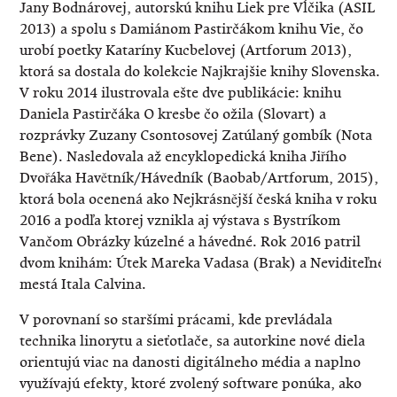
Jany Bodnárovej, autorskú knihu Liek pre Vĺčika (ASIL
2013) a spolu s Damiánom Pastirčákom knihu Vie, čo
urobí poetky Kataríny Kucbelovej (Artforum 2013),
ktorá sa dostala do kolekcie Najkrajšie knihy Slovenska.
V roku 2014 ilustrovala ešte dve publikácie: knihu
Daniela Pastirčáka O kresbe čo ožila (Slovart) a
rozprávky Zuzany Csontosovej Zatúlaný gombík (Nota
Bene). Nasledovala až encyklopedická kniha Jiřího
Dvořáka Havětník/Hávedník (Baobab/Artforum, 2015),
ktorá bola ocenená ako Nejkrásnější česká kniha v roku
2016 a podľa ktorej vznikla aj výstava s Bystríkom
Vančom Obrázky kúzelné a hávedné. Rok 2016 patril
dvom knihám: Útek Mareka Vadasa (Brak) a Neviditeľné
mestá Itala Calvina.
V porovnaní so staršími prácami, kde prevládala
technika linorytu a sieťotlače, sa autorkine nové diela
orientujú viac na danosti digitálneho média a naplno
využívajú efekty, ktoré zvolený software ponúka, ako