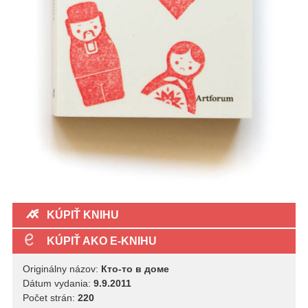
KÚPIŤ KNIHU
KÚPIŤ AKO E-KNIHU
Originálny názov:
Кто-то в доме
Dátum vydania:
9.9.2011
Počet strán:
220