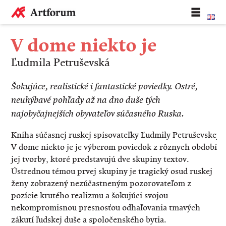
V dome niekto je
Ľudmila Petruševská
Šokujúce, realistické i fantastické poviedky. Ostré,
neuhýbavé pohľady až na dno duše tých
najobyčajnejších obyvateľov súčasného Ruska.
Kniha súčasnej ruskej spisovateľky Ľudmily Petruševskej
V dome niekto je je výberom poviedok z rôznych období
jej tvorby, ktoré predstavujú dve skupiny textov.
Ústrednou témou prvej skupiny je tragický osud ruskej
ženy zobrazený nezúčastneným pozorovateľom z
pozície krutého realizmu a šokujúci svojou
nekompromisnou presnosťou odhaľovania tmavých
zákutí ľudskej duše a spoločenského bytia.