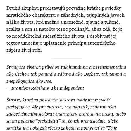
Druhú skupinu predstavujú prevažne krátke poviedky
mystického charakteru o záhadných, tajuplných javoch
nášho života, keď možné a nemožné, zjavné a tušené,
realita a sen sa natoľko tesne prelínajú, až sa zdá, že je
to neoddeliteľná súčasť žitého života. Pôsobivosť jej
textov umocňuje uplatnenie princípu autentického
zápisu živej reči.
Strhujúca zbierka príbehov, tak humánna a nesentimentálna
ako Čechov, tak ponurá a zábavná ako Beckett, tak temná a
znepokojujúca ako Poe.
— Brandom Robshaw, The Independent
Štastie, ktoré sa postavám dostáva nikdy nie je zvlášť
prekypujúce. Ale pre čitateľa, tak ako tak, je ohromným
zadosťučinením sledovať charaktery, ktoré sú na úteku, alebo
sa im podarilo "prekabátiť" to, čo ich prenasleduje, alebo
skrátka iba dokázali všetko zahodiť a pomyslieť si: "To je