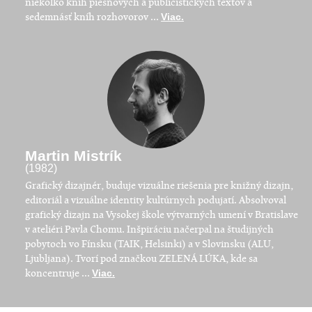
niekoľko kníh piesňových a publicistických textov a
sedemnásť kníh rozhovorov ...
Viac.
Martin Mistrík
(1982)
Grafický dizajnér, buduje vizuálne riešenia pre knižný dizajn,
editoriál a vizuálne identity kultúrnych podujatí. Absolvoval
grafický dizajn na Vysokej škole výtvarných umení v Bratislave
v ateliéri Pavla Chomu. Inšpiráciu načerpal na študijných
pobytoch vo Fínsku (TAIK, Helsinki) a v Slovinsku (ALU,
Ljubljana). Tvorí pod značkou ZELENÁ LÚKA, kde sa
koncentruje ...
Viac.