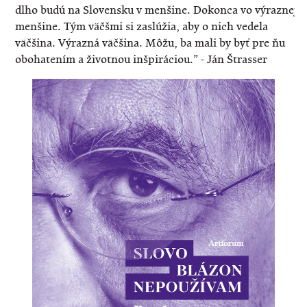
dlho budú na Slovensku v menšine. Dokonca vo výraznej
menšine. Tým väčšmi si zaslúžia, aby o nich vedela
väčšina. Výrazná väčšina. Môžu, ba mali by byť pre ňu
obohatením a životnou inšpiráciou.” - Ján Štrasser