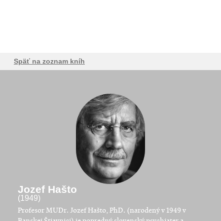
Späť na zoznam kníh
Jozef Hašto
(1949)
​Profesor MUDr. Jozef Hašto, PhD. (narodený v 1949 v
Banskej Štiavnici) je popredný slovenský psychiater a