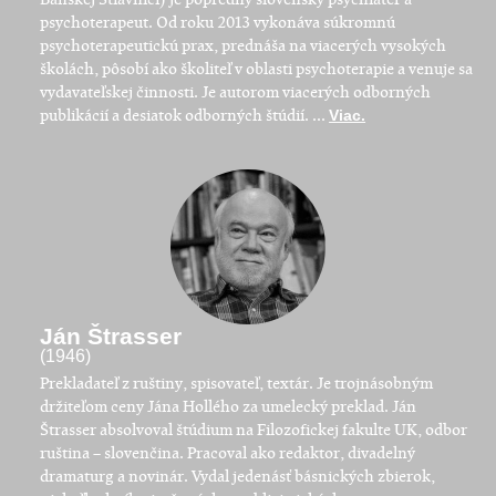
psychoterapeut. Od roku 2013 vykonáva súkromnú
psychoterapeutickú prax, prednáša na viacerých vysokých
školách, pôsobí ako školiteľ v oblasti psychoterapie a venuje sa
vydavateľskej činnosti. Je autorom viacerých odborných
publikácií a desiatok odborných štúdií. ...
Viac.
Ján Štrasser
(1946)
Prekladateľ z ruštiny, spisovateľ, textár. Je trojnásobným
držiteľom ceny Jána Hollého za umelecký preklad. Ján
Štrasser absolvoval štúdium na Filozofickej fakulte UK, odbor
ruština – slovenčina. Pracoval ako redaktor, divadelný
dramaturg a novinár. Vydal jedenásť básnických zbierok,