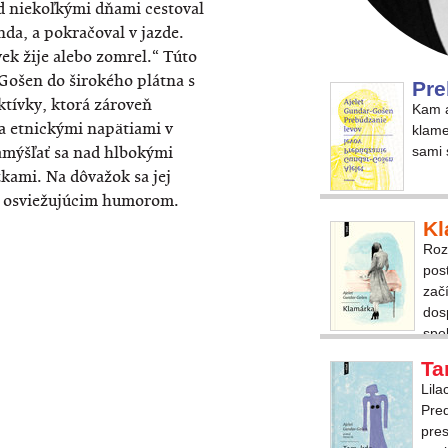
ed niekoľkými dňami cestoval
nda, a pokračoval v jazde.
vek žije alebo zomrel.“ Túto
Gošen do širokého plátna s
Pre
tívky, ktorá zároveň
Kam a
 a etnickými napätiami v
klame
zamýšľať sa nad hlbokými
sami
kami. Na dôvažok sa jej
 osviežujúcim humorom.
Kl
Roz
pos
zač
dos
spo
Ta
​Lil
Pre
pres