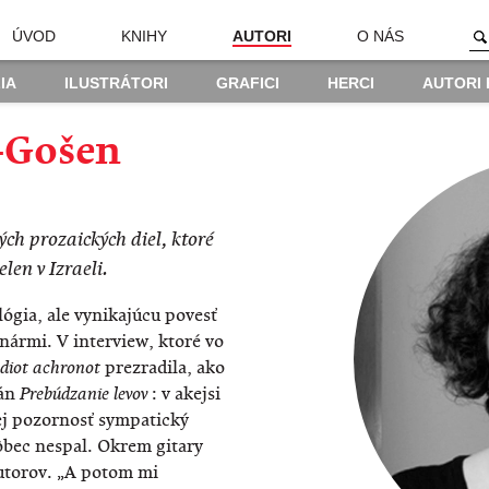
ÚVOD
KNIHY
AUTORI
O NÁS
IA
ILUSTRÁTORI
GRAFICI
HERCI
AUTORI
-Gošen
ých prozaických diel, ktoré
elen v Izraeli.
ógia, ale vynikajúcu povesť
enármi. V interview, ktoré vo
prezradila, ako
diot achronot
mán
: v akejsi
Prebúdzanie levov
jej pozornosť sympatický
ôbec nespal. Okrem gitary
autorov. „A potom mi