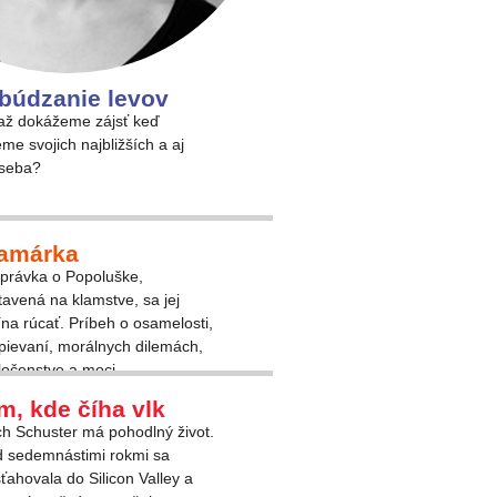
búdzanie levov
ž dokážeme zájsť keď
me svojich najbližších a aj
 seba?
amárka
právka o Popoluške,
tavená na klamstve, sa jej
ína rúcať. Príbeh o osamelosti,
pievaní, morálnych dilemách,
ločenstve a moci.
m, kde číha vlk
ach Schuster má pohodlný život.
d sedemnástimi rokmi sa
ťahovala do Silicon Valley a