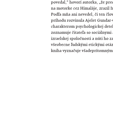
povedal,“ hovorí autorka, „že pr
na motorke cez Himaláje, zrazil I
Podľa mňa ani nevedel, či ten člo
príhodu rozvinula Ajelet Gundar-
charakterom psychologickej detek
zoznamuje čitateľa so sociálnymi
izraelskej spoločnosti a núti ho 
všeobecne ľudskými etickými otáz
kniha vyznačuje všadeprítomným