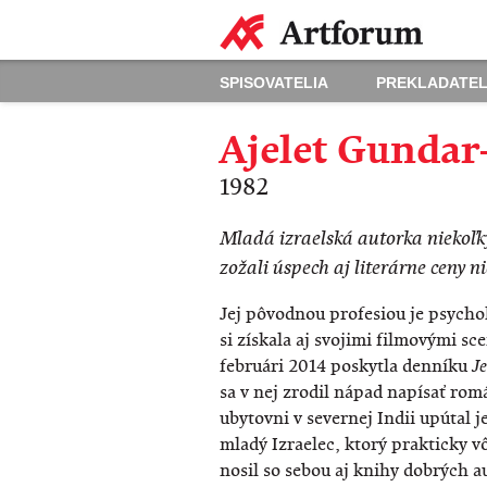
SPISOVATELIA
PREKLADATEL
Ajelet Gundar
1982
​Mladá izraelská autorka niekoľk
zožali úspech aj literárne ceny ni
Jej pôvodnou profesiou je psychol
si získala aj svojimi filmovými sc
februári 2014 poskytla denníku
Je
sa v nej zrodil nápad napísať ro
ubytovni v severnej Indii upútal 
mladý Izraelec, ktorý prakticky v
nosil so sebou aj knihy dobrých 