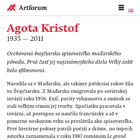
Agota Kristof
1935 — 2011
Oceňovaná švajčiarska spisovateľka maďarského
pôvodu. Prvá časť jej najznámejšieho diela Veľký zošit
bola sfilmovaná.
Narodila sa v Maďarsku, ale takmer päťdesiat rokov žila
vo Švajčiarsku. Z Maďarska emigrovala po sovietskej
invázii roku 1956. Exil, pocity vyhnanstva a smútok sa
stali veľkým témou jej tvorby. Spočiatku pracovala v
továrni, až postupne sa naučila francúzsky a až v
pomerne neskorom veku sa preslávila ako spisovateľka.
Prvé literárne pokusy patrili poézii a dráme, no úspech
autorka zaznamenala v roku 1987 románom
Le grand