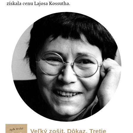
získala cenu Lajosa Kossutha.
Veľký zošit, Dôkaz, Tretie