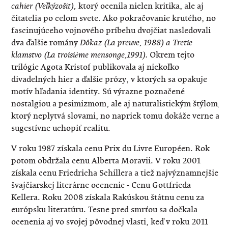
ktorý ocenila nielen kritika, ale aj
cahier (Ve
ľk
ý
zo
šit),
čitatelia po celom svete. Ako pokračovanie krutého, no
fascinujúceho vojnového príbehu dvojčiat nasledovali
dva ďalšie romány
D
ôkaz (La preuve, 1988) a Tretie
Okrem tejto
klamstvo (La troisi
ème mensonge,1991).
trilógie Agota Kristof publikovala aj niekoľko
divadelných hier a ďalšie prózy, v ktorých sa opakuje
motív hľadania identity. Sú výrazne poznačené
nostalgiou a pesimizmom, ale aj naturalistickým štýlom,
ktorý neplytvá slovami, no napriek tomu dokáže verne a
sugestívne uchopiť realitu.
V roku 1987 získala cenu Prix du Livre Européen. Rok
potom obdržala cenu Alberta Moravii. V roku 2001
získala cenu Friedricha Schillera a tiež najvýznamnejšie
švajčiarskej literárne ocenenie - Cenu Gottfrieda
Kellera. Roku 2008 získala Rakúskou štátnu cenu za
európsku literatúru. Tesne pred smrťou sa dočkala
ocenenia aj vo svojej pôvodnej vlasti, keď v roku 2011