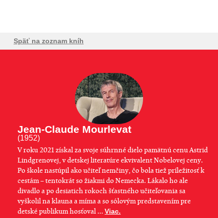
Späť na zoznam kníh
Jean-Claude Mourlevat
(1952)
V roku 2021 získal za svoje súhrnné dielo pamätnú cenu Astrid
Lindgrenovej, v detskej literatúre ekvivalent Nobelovej ceny.
Po škole nastúpil ako učiteľ nemčiny, čo bola tiež príležitosť k
cestám – tentokrát so žiakmi do Nemecka. Lákalo ho ale
divadlo a po desiatich rokoch šťastného učiteľovania sa
vyškolil na klauna a míma a so sólovým predstavením pre
detské publikum hosťoval ...
Viac.