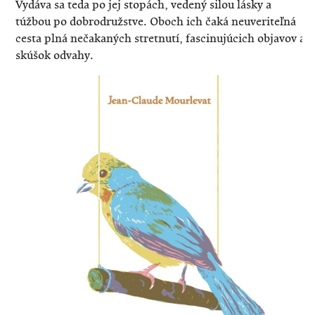
Vydáva sa teda po jej stopách, vedený silou lásky a
túžbou po dobrodružstve. Oboch ich čaká neuveriteľná
cesta plná nečakaných stretnutí, fascinujúcich objavov a
skúšok odvahy.