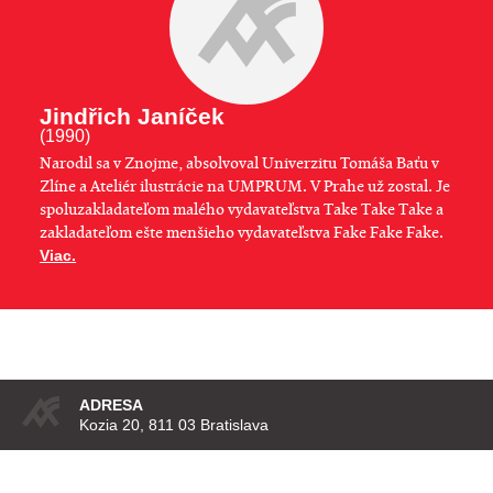
Jindřich Janíček
(1990)
​Narodil sa v Znojme, absolvoval Univerzitu Tomáša Baťu v
Zlíne a Ateliér ilustrácie na UMPRUM. V Prahe už zostal. Je
spoluzakladateľom malého vydavateľstva Take Take Take a
zakladateľom ešte menšieho vydavateľstva Fake Fake Fake.
Viac.
ADRESA
Kozia 20, 811 03 Bratislava
KONTAKT