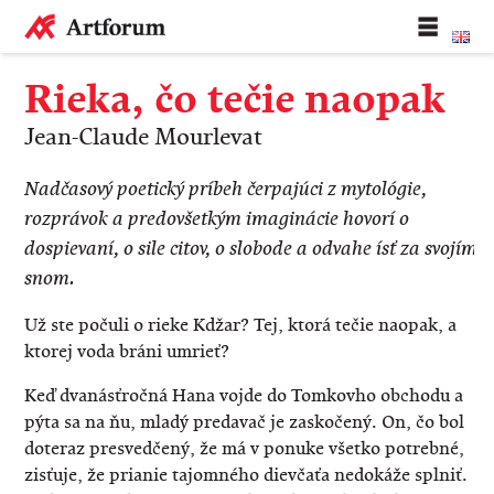
Rieka, čo tečie naopak
Jean-Claude Mourlevat
Nadčasový poetický príbeh čerpajúci z mytológie,
rozprávok a predovšetkým imaginácie hovorí o
dospievaní, o sile citov, o slobode a odvahe ísť za svojím
snom.
Už ste počuli o rieke Kdžar? Tej, ktorá tečie naopak, a
ktorej voda bráni umrieť?
Keď dvanásťročná Hana vojde do Tomkovho obchodu a
pýta sa na ňu, mladý predavač je zaskočený. On, čo bol
doteraz presvedčený, že má v ponuke všetko potrebné,
zisťuje, že prianie tajomného dievčaťa nedokáže splniť.