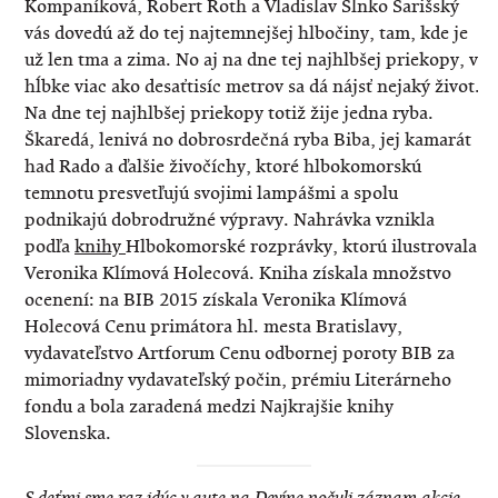
Kompaníková, Robert Roth a Vladislav Slnko Šarišský
vás dovedú až do tej najtemnejšej hlbočiny, tam, kde je
už len tma a zima. No aj na dne tej najhlbšej priekopy, v
hĺbke viac ako desaťtisíc metrov sa dá nájsť nejaký život.
Na dne tej najhlbšej priekopy totiž žije jedna ryba.
Škaredá, lenivá no dobrosrdečná ryba Biba, jej kamarát
had Rado a ďalšie živočíchy, ktoré hlbokomorskú
temnotu presvetľujú svojimi lampášmi a spolu
podnikajú dobrodružné výpravy. Nahrávka vznikla
podľa
knihy
Hlbokomorské rozprávky, ktorú ilustrovala
Veronika Klímová Holecová. Kniha získala množstvo
ocenení: na BIB 2015 získala Veronika Klímová
Holecová Cenu primátora hl. mesta Bratislavy,
vydavateľstvo Artforum Cenu odbornej poroty BIB za
mimoriadny vydavateľský počin, prémiu Literárneho
fondu a bola zaradená medzi Najkrajšie knihy
Slovenska.