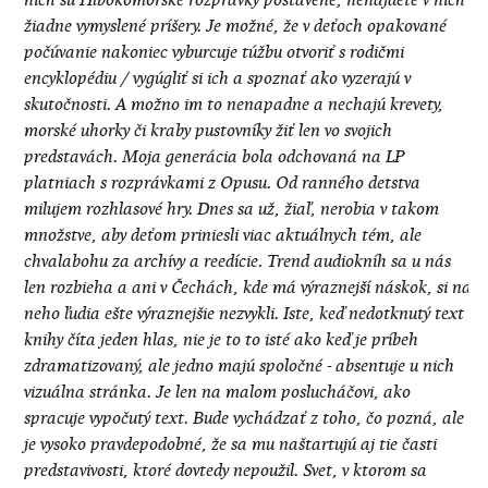
nich sú Hlbokomorské rozprávky postavené, nenájdete v nich
žiadne vymyslené príšery. Je možné, že v deťoch opakované
počúvanie nakoniec vyburcuje túžbu otvoriť s rodičmi
encyklopédiu / vygúgliť si ich a spoznať ako vyzerajú v
skutočnosti. A možno im to nenapadne a nechajú krevety,
morské uhorky či kraby pustovníky žiť len vo svojich
predstavách. Moja generácia bola odchovaná na LP
platniach s rozprávkami z Opusu. Od ranného detstva
milujem rozhlasové hry. Dnes sa už, žiaľ, nerobia v takom
množstve, aby deťom priniesli viac aktuálnych tém, ale
chvalabohu za archívy a reedície. Trend audiokníh sa u nás
len rozbieha a ani v Čechách, kde má výraznejší náskok, si na
neho ľudia ešte výraznejšie nezvykli. Iste, keď nedotknutý text
knihy číta jeden hlas, nie je to to isté ako keď je príbeh
zdramatizovaný, ale jedno majú spoločné - absentuje u nich
vizuálna stránka. Je len na malom poslucháčovi, ako
spracuje vypočutý text. Bude vychádzať z toho, čo pozná, ale
je vysoko pravdepodobné, že sa mu naštartujú aj tie časti
predstavivosti, ktoré dovtedy nepoužil. Svet, v ktorom sa