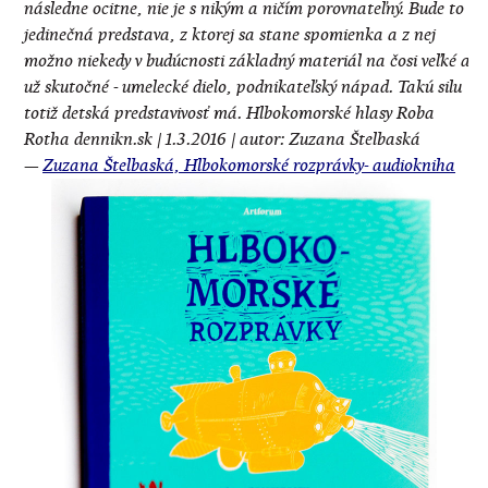
následne ocitne, nie je s nikým a ničím porovnateľný. Bude to
jedinečná predstava, z ktorej sa stane spomienka a z nej
možno niekedy v budúcnosti základný materiál na čosi veľké a
už skutočné - umelecké dielo, podnikateľský nápad. Takú silu
totiž detská predstavivosť má. Hlbokomorské hlasy Roba
Rotha dennikn.sk | 1.3.2016 | autor: Zuzana Štelbaská
—
Zuzana Štelbaská, Hlbokomorské rozprávky- audiokniha