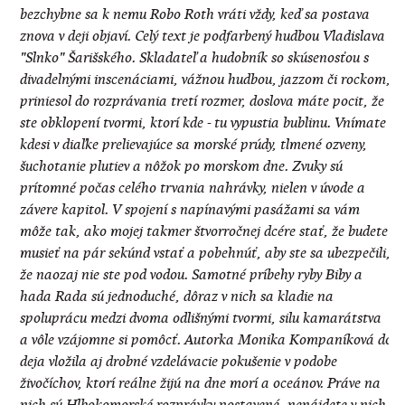
bezchybne sa k nemu Robo Roth vráti vždy, keď sa postava
znova v deji objaví. Celý text je podfarbený hudbou Vladislava
"Slnko" Šarišského. Skladateľ a hudobník so skúsenosťou s
divadelnými inscenáciami, vážnou hudbou, jazzom či rockom,
priniesol do rozprávania tretí rozmer, doslova máte pocit, že
ste obklopení tvormi, ktorí kde - tu vypustia bublinu. Vnímate
kdesi v diaľke prelievajúce sa morské prúdy, tlmené ozveny,
šuchotanie plutiev a nôžok po morskom dne. Zvuky sú
prítomné počas celého trvania nahrávky, nielen v úvode a
závere kapitol. V spojení s napínavými pasážami sa vám
môže tak, ako mojej takmer štvorročnej dcére stať, že budete
musieť na pár sekúnd vstať a pobehnúť, aby ste sa ubezpečili,
že naozaj nie ste pod vodou. Samotné príbehy ryby Biby a
hada Rada sú jednoduché, dôraz v nich sa kladie na
spoluprácu medzi dvoma odlišnými tvormi, silu kamarátstva
a vôle vzájomne si pomôcť. Autorka Monika Kompaníková do
deja vložila aj drobné vzdelávacie pokušenie v podobe
živočíchov, ktorí reálne žijú na dne morí a oceánov. Práve na