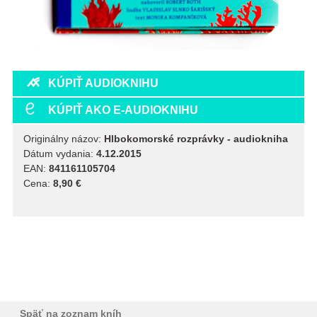
KÚPIŤ AUDIOKNIHU
KÚPIŤ AKO E-AUDIOKNIHU
Originálny názov:
Hlbokomorské rozprávky - audiokniha
Dátum vydania:
4.12.2015
EAN:
841161105704
Cena:
8,90 €
Späť na zoznam kníh