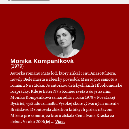
Monika Kompaníková
(1979)
Autorka románu Piata loď, ktorý získal cenu Anasoft litera,
novely Biele miesta a zbierky poviedok Miesto pre samotu a
románu Na sútoku. Je autorkou detských kníh Hlbokomorské
rozprávky, Kde je Ester N? a Koniec sveta a čo je za ním.
Monika Kompaníková sa narodila v roku 1979 v Považskej
Bystrici, vyštudoval maľbu Vysokej škole výtvarných umení v
Bratislave. Debutovala zbierkou krátkych próz s názvom
Miesto pre samotu, za ktorú získala Cenu Ivana Kraska za
debut. V roku 2006 jej ...
Viac.