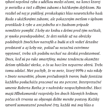
vybaví nepekná ryba s udičkou medzi očami, na konci ktorej
je svetielko a tiež s dlhými zubami s háčikovým defektom. Na
rozdiel od nej je piskľavý, preskakujúci hlas neurotického hada
Rada s ukážkovými zubami, ale pokazeným svetlom v úplnom
protiklade k rybe a ani jedného si v žiadnom prípade
nemôžete pomýliť. I keby ste knihu s deťmi pred tým nečítali,
je vysoko pravdepodobné, že deti niekde už na obrázky
podobných živočíchov natrafili a budú si ich vedieť detailne
predstaviť a aj keby nie, pokiaľ sa nezačnú extrémne
vypytovať, treba ich podobu nechať na detskú predstavivosť.
Dnes, keď sú po ruke smartfóny, máme tendenciu okamžite
deťom vyhľadať všetko, o čo sa hoci len nepatrne obtrú. Treba
tomu odolať. Niet pochýb, že vo svete, ktorý 99% z nás nikdy
v živote nenavštívi, plnom prečudesných tvorov, bude fantázia
každého poslucháča pracovať na sto percent. Interpretačné
umenie Roberta Rotha je v nahrávke nespochybniteľné. Hoci
majú Hlbokomorské rozprávky len dvoch hlavných hrdinov,
počas ich trvania sa objavujú ďalšie menšie postavy. Každej
vytvoril samostatné povahové črty, každá má svoj hlas a