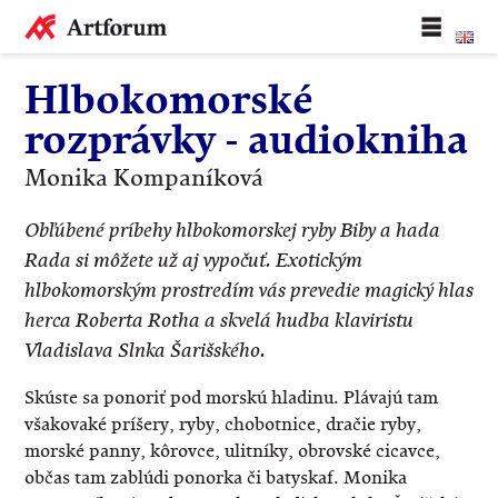
Hlbokomorské
rozprávky - audiokniha
Monika Kompaníková
Obľúbené príbehy hlbokomorskej ryby Biby a hada
Rada si môžete už aj vypočuť. Exotickým
hlbokomorským prostredím vás prevedie magický hlas
herca Roberta Rotha a skvelá hudba klaviristu
Vladislava Slnka Šarišského.
Skúste sa ponoriť pod morskú hladinu. Plávajú tam
všakovaké príšery, ryby, chobotnice, dračie ryby,
morské panny, kôrovce, ulitníky, obrovské cicavce,
občas tam zablúdi ponorka či batyskaf. Monika