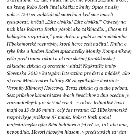
S deťmi sme raz idúc v aute na Devíne počuli záznam akcie,
na ktorej Robo Roth čítal ukážku z knihy Opice z našej
police. Deti sa zadúšali od smiechu a keď sme museli
vystupovať, kričali „Ešte chvíľku! Ešte chvíľku!“ Odvtedy na
nich hlas Roberta Rotha pôsobí ako zaklínadlo. „Chcem tú
bublajúcu rozprávku,“ povie dcéra a podáva mi audioknihu
Hlbokomorské rozprávky, ktorú herec celú načítal. Kniha o
rybe Bibe a hadovi Radovi spisovateľky Moniky Kompaníkovej
vyšla pred troma rokmi a okrem slušnej fanúšikovskej
základne získala aj ocenenie v súťaži Najkrajšie knihy
Slovenska 2013 v kategórii Literatúra pre deti a mládež, ako
aj cenu Ministerstva kultúry SR za vynikajúce ilustrácie
Veroniky Klímovej Holecovej. Teraz získala aj audio podobu.
Šesť príbehov kamarátstva dvoch živočíchov z dna oceánu je
zrozumiteľných pre deti od cca 4 - 5 rokov. Jednotlivé časti
majú od 13 do 16 minút, celý čas trvania CD Hlbokomorské
rozprávky je približne 87 minút. Robert Roth poňal
majestátnejšiu rybu Bibu huhňavo a jej reč sa, tak ako ona,
neponáhľa. Hovorí hlbokým hlasom, v predstavách sa vám