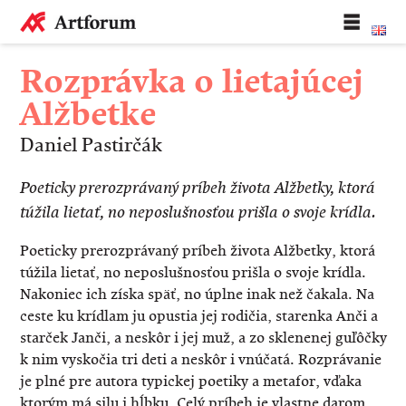
Rozprávka o lietajúcej
Alžbetke
Daniel Pastirčák
Poeticky prerozprávaný príbeh života Alžbetky, ktorá
túžila lietať, no neposlušnosťou prišla o svoje krídla.
Poeticky prerozprávaný príbeh života Alžbetky, ktorá
túžila lietať, no neposlušnosťou prišla o svoje krídla.
Nakoniec ich získa späť, no úplne inak než čakala. Na
ceste ku krídlam ju opustia jej rodičia, starenka Anči a
starček Janči, a neskôr i jej muž, a zo sklenenej guľôčky
k nim vyskočia tri deti a neskôr i vnúčatá. Rozprávanie
je plné pre autora typickej poetiky a metafor, vďaka
ktorým má silu i hĺbku. Celý príbeh je vlastne darom