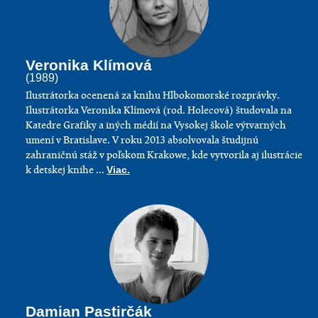
Veronika Klímová
(1989)
Ilustrátorka ocenená za knihu Hlbokomorské rozprávky.
Ilustrátorka Veronika Klímová (rod. Holecová) študovala na
Katedre Grafiky a iných médií na Vysokej škole výtvarných
umení v Bratislave. V roku 2013 absolvovala študijnú
zahraničnú stáž v poľskom Krakowe, kde vytvorila aj ilustrácie
k detskej knihe ...
Viac.
Damian Pastirčák