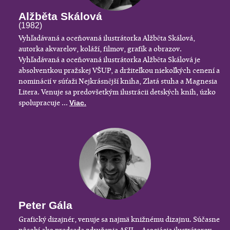
Alžběta Skálová
(1982)
Vyhľadávaná a oceňovaná ilustrátorka Alžběta Skálová,
autorka akvarelov, koláží, filmov, grafík a obrazov.
Vyhľadávaná a oceňovaná ilustrátorka Alžběta Skálová je
absolventkou pražskej VŠUP, a držiteľkou niekoľkých cenení a
nominácií v súťaži Nejkrásnější kniha, Zlatá stuha a Magnesia
Litera. Venuje sa predovšetkým ilustrácii detských kníh, úzko
spolupracuje ...
Viac.
Peter Gála
Grafický dizajnér, venuje sa najmä knižnému dizajnu. Súčasne