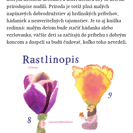
prírodopise nudili. Príroda je totiž plná malých
napínavých dobrodružstiev aj hrdinských príbehov,
hádaniek a neuveriteľných tajomstiev. Je to aj knižka
rodinná: malým deťom bude stačiť hádanka alebo
veršovanka, väčšie deti sa začítajú do príbehu s dobrým
koncom a dospelí sa budú čudovať, koľko toho nevedeli.