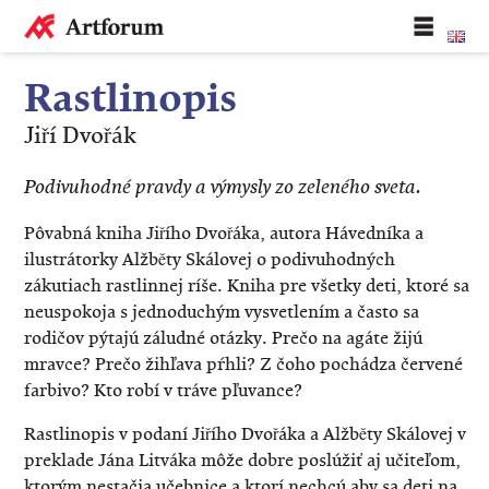
Rastlinopis
Jiří Dvořák
Podivuhodné pravdy a výmysly zo zeleného sveta.
Pôvabná kniha Jiřího Dvořáka, autora Hávedníka a
ilustrátorky Alžběty Skálovej o podivuhodných
zákutiach rastlinnej ríše. Kniha pre všetky deti, ktoré sa
neuspokoja s jednoduchým vysvetlením a často sa
rodičov pýtajú záludné otázky. Prečo na agáte žijú
mravce? Prečo žihľava pŕhli? Z čoho pochádza červené
farbivo? Kto robí v tráve pľuvance?
Rastlinopis v podaní Jiřího Dvořáka a Alžběty Skálovej v
preklade Jána Litváka môže dobre poslúžiť aj učiteľom,
ktorým nestačia učebnice a ktorí nechcú aby sa deti na