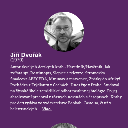
Jiří Dvořák
(1970)
Autor skvelých detských kníh - Hávedník/Havětník, Jak
zvířata spí, Rostlinopis, Slepice a televize, Stromovka
Šmalcova ABECEDA, Minimax a mravenec, Zpátky do Afriky!
Pochádza z Frýdlantu v Čechách. Dnes žije v Prahe. Študoval
na Vysoké škole zemědělské odbor rastlinnej biológie. Po jej
absolvovaní pracoval v rôznych novinách a časopisoch. Knihy
pre deti vydáva vo vydavateľstve Baobab. Často sa, či už v
beletristických ...
Viac.