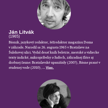
Ján Litvák
(1965)
Básnik, jazykový redaktor, šéfredaktor magazínu Doma
v záhrade. Narodil sa 26. augusta 1965 v Bratislave na
Šulekovej ulici. Vydal desať kníh beletrie, mestské a vidiecke
texty indické, mikropríbehy o ľuďoch, záhradnej flóre aj
drobnej faune: Bratislavské upanišády (2007), Básne prané v
studenej vode (2010), ...
Viac.