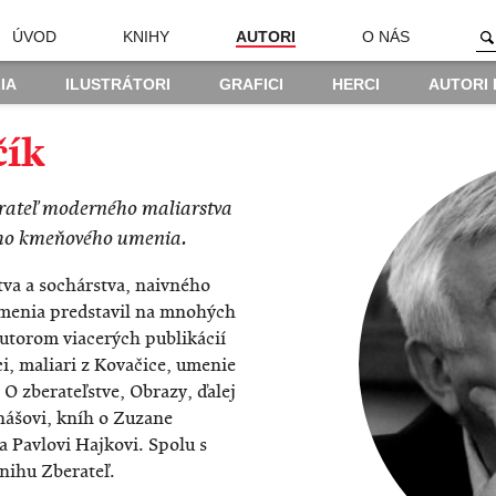
ÚVOD
KNIHY
AUTORI
O NÁS
IA
ILUSTRÁTORI
GRAFICI
HERCI
AUTORI
čík
berateľ moderného maliarstva
kého kmeňového umenia.
va a sochárstva, naivného
menia predstavil na mnohých
autorom viacerých publikácií
i, maliari z Kovačice, umenie
 O zberateľstve, Obrazy, ďalej
nášovi, kníh o Zuzane
 Pavlovi Hajkovi. Spolu s
nihu Zberateľ.