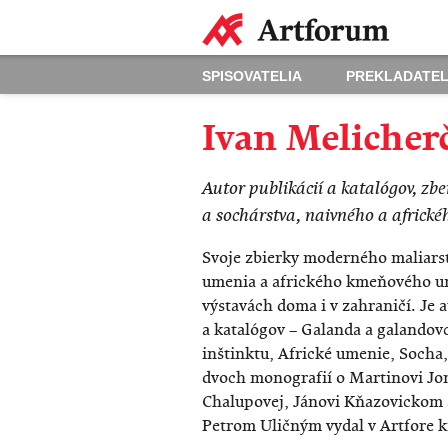
SPISOVATELIA
PREKLADATEL
Ivan Melicher
Autor publikácií a katalógov, z
a sochárstva, naivného a afric
Svoje zbierky moderného maliarst
umenia a afrického kmeňového u
výstavách doma i v zahraničí. Je 
a katalógov – Galanda a galandovc
inštinktu, Africké umenie, Socha,
dvoch monografií o Martinovi Jo
Chalupovej, Jánovi Kňazovickom a
Petrom Uličným vydal v Artfore k