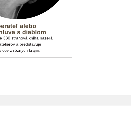
erateľ alebo
luva s diablom
e 330 stranová kniha nazerá
ateliérov a predstavuje
lcov z rôznych krajín.