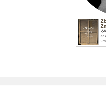
Zb
Zm
Vyš
do 
ume