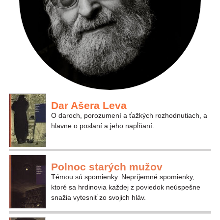
Dar Ašera Leva
O daroch, porozumení a ťažkých rozhodnutiach, a
hlavne o poslaní a jeho napĺňaní.
Polnoc starých mužov
Témou sú spomienky. Nepríjemné spomienky,
ktoré sa hrdinovia každej z poviedok neúspešne
snažia vytesniť zo svojich hláv.