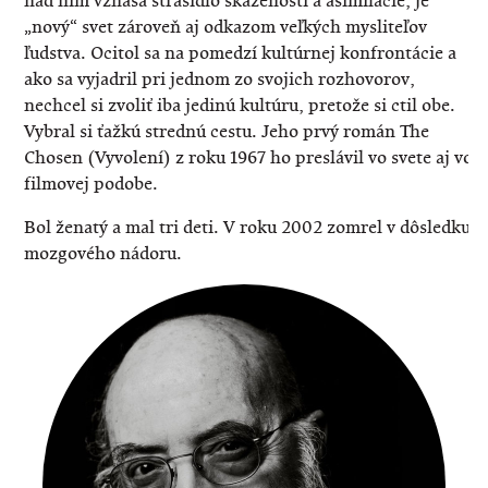
nad ním vznáša strašidlo skazenosti a asimilácie, je
„nový“ svet zároveň aj odkazom veľkých mysliteľov
ľudstva. Ocitol sa na pomedzí kultúrnej konfrontácie a
ako sa vyjadril pri jednom zo svojich rozhovorov,
nechcel si zvoliť iba jedinú kultúru, pretože si ctil obe.
Vybral si ťažkú strednú cestu. Jeho prvý román The
Chosen (Vyvolení) z roku 1967 ho preslávil vo svete aj vo
filmovej podobe.
Bol ženatý a mal tri deti. V roku 2002 zomrel v dôsledku
mozgového nádoru.