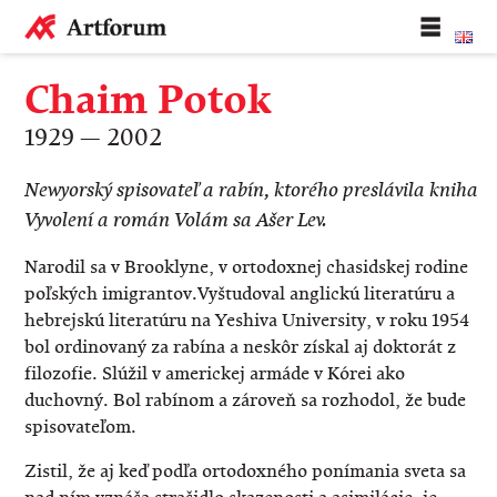
Chaim Potok
1929 — 2002
Newyorský spisovateľ a rabín, ktorého preslávila kniha
Vyvolení a román Volám sa Ašer Lev.
Narodil sa v Brooklyne, v ortodoxnej chasidskej rodine
poľských imigrantov.Vyštudoval anglickú literatúru a
hebrejskú literatúru na Yeshiva University, v roku 1954
bol ordinovaný za rabína a neskôr získal aj doktorát z
filozofie. Slúžil v americkej armáde v Kórei ako
duchovný. Bol rabínom a zároveň sa rozhodol, že bude
spisovateľom.
Zistil, že aj keď podľa ortodoxného ponímania sveta sa