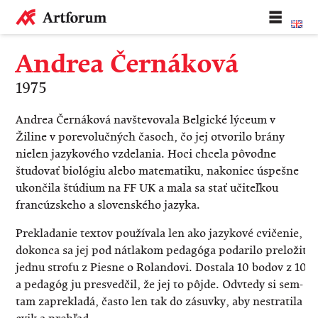
Andrea Černáková
1975
Andrea
Černáková
navštevovala Belgické lýceum v
Žiline v porevolučných časoch, čo jej otvorilo brány
nielen jazykového vzdelania. Hoci chcela pôvodne
študovať biológiu alebo matematiku, nakoniec úspešne
ukončila štúdium na FF UK a mala sa stať učiteľkou
francúzskeho a slovenského jazyka.
Prekladanie textov používala len ako jazykové cvičenie,
dokonca sa jej pod nátlakom pedagóga podarilo preložiť
jednu strofu z Piesne o Rolandovi. Dostala 10 bodov z 10
a pedagóg ju presvedčil, že jej to pôjde. Odvtedy si sem-
tam zaprekladá, často len tak do zásuvky, aby nestratila