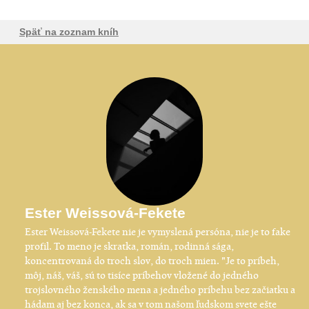
Späť na zoznam kníh
Ester Weissová-Fekete
Ester Weissová-Fekete nie je vymyslená persóna, nie je to fake
profil. To meno je skratka, román, rodinná sága,
koncentrovaná do troch slov, do troch mien. "Je to príbeh,
môj, náš, váš, sú to tisíce príbehov vložené do jedného
trojslovného ženského mena a jedného príbehu bez začiatku a
hádam aj bez konca, ak sa v tom našom ľudskom svete ešte