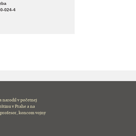
zba
0-024-4
a narodil v početnej
štinu v Prahe a na
ý profesor, koncom vojny