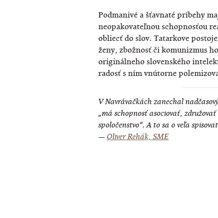
Podmanivé a šťavnaté príbehy ma
neopakovateľnou schopnosťou reali
obliecť do slov. Tatarkove postoje
ženy, zbožnosť či komunizmus ho
originálneho slovenského intelektu
radosť s ním vnútorne polemizova
V Navrávačkách zanechal nadčasový 
„má schopnosť asociovať, združovať 
spoločenstvo“. A to sa o veľa spisova
—
Oliver Rehák, SME