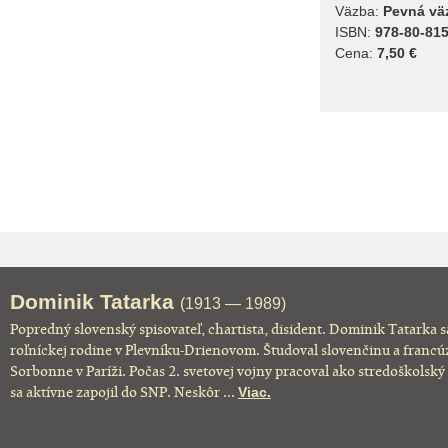
Väzba:
Pevná vä
ISBN:
978-80-815
Cena:
7,50 €
Dominik Tatarka
(1913 — 1989)
Popredný slovenský spisovateľ, chartista, disident. Dominik Tatarka s
roľníckej rodine v Plevníku-Drienovom. Študoval slovenčinu a francúz
Sorbonne v Paríži. Počas 2. svetovej vojny pracoval ako stredoškolsk
sa aktívne zapojil do SNP. Neskôr ...
Viac.