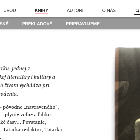
ÚVOD
KNIHY
AUTORI
O NÁS
SKÉ
PREKLADOVÉ
PRIPRAVUJEME
rku, jednej z
j literatúry i kultúry a
o života vychádza pri
arodenia.
– pôvodne „navraveného“,
 plynie voľne a ľahko.
ké časy... Povstanie,
, Tatarka-redaktor, Tatarka-
.