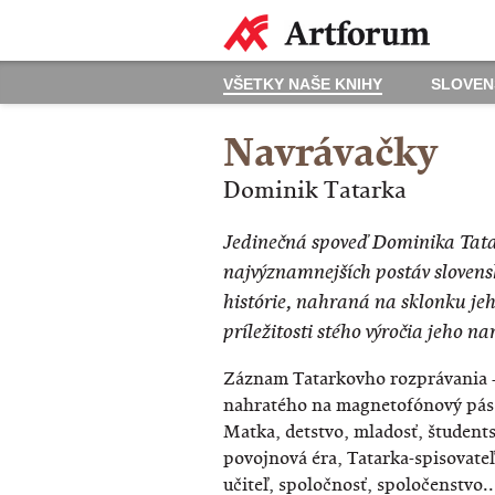
VŠETKY NAŠE KNIHY
SLOVEN
Navrávačky
Dominik Tatarka
Jedinečná spoveď Dominika Tata
najvýznamnejších postáv slovenske
histórie, nahraná na sklonku jeh
príležitosti stého výročia jeho n
Záznam Tatarkovho rozprávania 
nahratého na magnetofónový pás –
Matka, detstvo, mladosť, študents
povojnová éra, Tatarka-spisovateľ
učiteľ, spoločnosť, spoločenstvo..