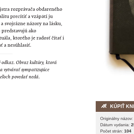
jstra rozprávača obdareného
tu precítiť a vzápätí ju
 a svojrázne názory na lásku,
 predstavujú ako
ála, ktorého je radosť čítať i
ť a nesúhlasiť.
odkaz. Obraz kultúry, ktorá
a vytvárať sympatizujúce
teľoch povedať nedá.
KÚPIŤ KN
Originálny názov
Dátum vydania:
2
Počet strán:
104