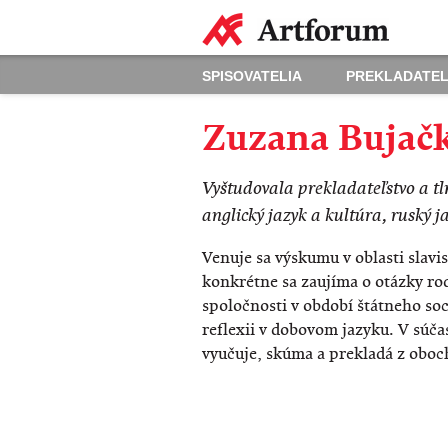
SPISOVATELIA
PREKLADATEL
Zuzana Bujač
​Vyštudovala prekladateľstvo a t
anglický jazyk a kultúra, ruský j
Venuje sa výskumu v oblasti slavis
konkrétne sa zaujíma o otázky r
spoločnosti v období štátneho soc
reflexii v dobovom jazyku. V súčas
vyučuje, skúma a prekladá z oboc