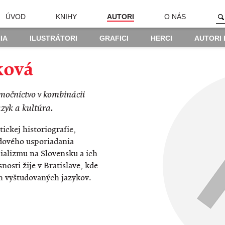
ÚVOD
KNIHY
AUTORI
O NÁS
IA
ILUSTRÁTORI
GRAFICI
HERCI
AUTORI
ková
lmočníctvo v kombinácii
azyk a kultúra.
tickej historiografie,
odového usporiadania
ializmu na Slovensku a ich
nosti žije v Bratislave, kde
h vyštudovaných jazykov.