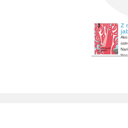
Z 
ja
Ako 
úst
Nari
lite
čita