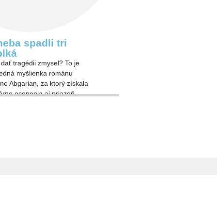
neba spadli tri
blká
dať tragédii zmysel? To je
redná myšlienka románu
ne Abgarian, za ktorý získala
rárne ocenenia aj priazeň
teľov.