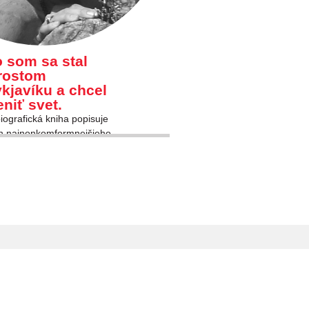
 som sa stal
rostom
kjavíku a chcel
niť svet.
iografická kniha popisuje
h najnonkomformnejšieho
stu hlavného mesta na svete.