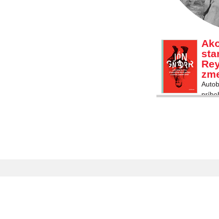
Ako
sta
Rey
zme
Autob
príbe
staro