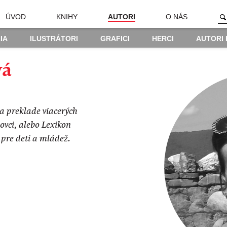
ÚVOD
KNIHY
AUTORI
O NÁS
IA
ILUSTRÁTORI
GRAFICI
HERCI
AUTORI
vá
a preklade viacerých
vci, alebo Lexikon
pre deti a mládež.