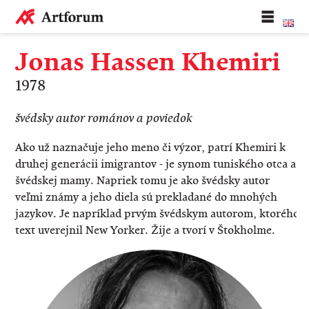
Jonas Hassen Khemiri
1978
švédsky autor románov a poviedok
Ako už naznačuje jeho meno či výzor, patrí Khemiri
k
druhej generácii imigrantov - je synom tuniského otca a
švédskej mamy. Napriek tomu je ako švédsky autor
veľmi známy a jeho diela sú prekladané do mnohých
jazykov. Je napríklad prvým švédskym autorom, ktorého
text uverejnil New Yorker. Žije a tvorí v Štokholme.