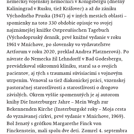
nemeckej vojenskej nemocnici v Königsbergu (dnešný
Kaliningrad v Rusku, tiež Kráľovec) a až do zániku
Východného Pruska (1947) aj v iných mestách oblasti –
spomienky na toto 330 obdobie opisuje vo svojej
najznámejšej knižke Ostpreußischen Tagebuch
(Východopruský denník, prvé knižné vydanie v roku
1961 v Mníchove, po slovensky vo vydavateľstve
Artforum v roku 2020, preklad Andrea Platznerová). Po
návrate do Nemecka žil Lehndorff v Bad Godesbergu,
prevádzkoval súkromnú kliniku, staral sa o svojich
pacientov, aj tých s traumami súvisiacimi s vojnovým
utrpením. Venoval sa tiež diakonickej práci, väzenskej
pastoračnej starostlivosti a starostlivosti o drogovo
závislých. Okrem vyššie spomenutých je aj autorom
knihy Die Insterburger Jahre – Mein Wegh zur
Bekennenden Kirche (Insterburgské roky – Moja cesta
do vyznávanej cirkvi, prvé vydanie v Mníchove, 1969).
Bol ženatý s grófkou Margarethe Finck von
Finckenstein, mali spolu dve deti. Zomrel 4. septembra