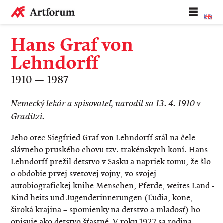
Hans Graf von
Lehndorff
1910 — 1987
​Nemecký lekár a spisovateľ, narodil sa 13. 4. 1910 v
Graditzi.
Jeho otec Siegfried Graf von Lehndorff stál na čele
slávneho pruského chovu tzv. trakénskych koní. Hans
Lehndorff prežil detstvo v Sasku a napriek tomu, že šlo
o obdobie prvej svetovej vojny, vo svojej
autobiografickej knihe Menschen, Pferde, weites Land –
Kind heits und Jugenderinnerungen (Ľudia, kone,
široká krajina – spomienky na detstvo a mladosť) ho
opisuje ako detstvo šťastné. V roku 1922 sa rodina