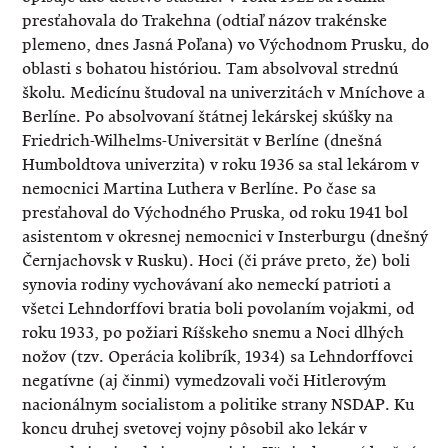
presťahovala do Trakehna (odtiaľ názov trakénske
plemeno, dnes Jasná Poľana) vo Východnom Prusku, do
oblasti s bohatou históriou. Tam absolvoval strednú
školu. Medicínu študoval na univerzitách v Mníchove a
Berlíne. Po absolvovaní štátnej lekárskej skúšky na
Friedrich-Wilhelms-Universität v Berlíne (dnešná
Humboldtova univerzita) v roku 1936 sa stal lekárom v
nemocnici Martina Luthera v Berlíne. Po čase sa
presťahoval do Východného Pruska, od roku 1941 bol
asistentom v okresnej nemocnici v Insterburgu (dnešný
Černjachovsk v Rusku). Hoci (či práve preto, že) boli
synovia rodiny vychovávaní ako nemeckí patrioti a
všetci Lehndorffovi bratia boli povolaním vojakmi, od
roku 1933, po požiari Ríšskeho snemu a Noci dlhých
nožov (tzv. Operácia kolibrík, 1934) sa Lehndorffovci
negatívne (aj činmi) vymedzovali voči Hitlerovým
nacionálnym socialistom a politike strany NSDAP. Ku
koncu druhej svetovej vojny pôsobil ako lekár v