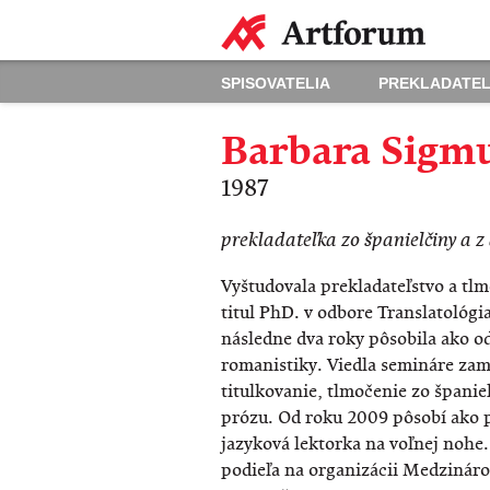
SPISOVATELIA
PREKLADATEL
Barbara Sigm
1987
​prekladateľka zo španielčiny a z
Vyštudovala prekladateľstvo a tlm
titul PhD. v odbore Translatológi
následne dva roky pôsobila ako o
romanistiky. Viedla semináre za
titulkovanie, tlmočenie zo španie
prózu. Od roku 2009 pôsobí ako pr
jazyková lektorka na voľnej nohe.
podieľa na organizácii Medzináro