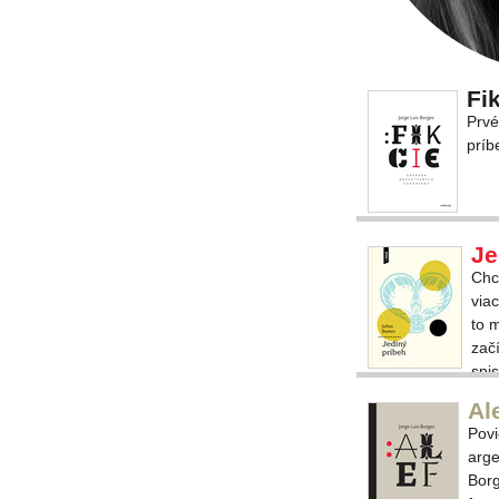
Fi
Prvé
príb
Je
Chce
viac
to 
zač
spi
drž
Al
titu
Povi
tret
arge
Borg