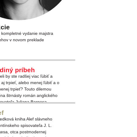
kcie
 kompletné vydanie majstra
ehov v novom preklade
diný príbeh
li by ste radšej viac ľúbiť a
 aj trpieť, alebo menej ľúbiť a o
menej trpieť? Touto dilemou
ína štrnásty román anglického
sovateľa Juliana Barnesa,
iteľa Man Bookerovej ceny za
ef
l Pocit konca. V prvej, druhej aj
edková kniha Alef slávneho
ej osobe rozp
ntínskeho spisovateľa J. L.
esa, otca postmodernej