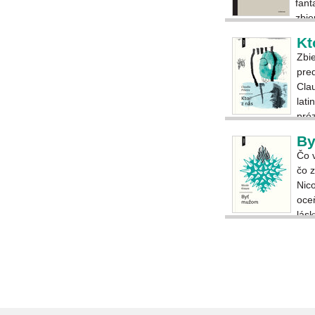
fant
zbie
jeho
Kt
Zbi
pre
Clau
lati
próz
By
Čo 
čo 
Nico
oce
lásk
nov