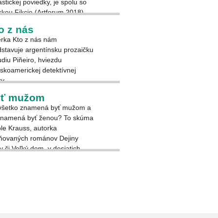
astickej poviedky, je spolu so
rkou Fikcie (Artforum 2018)
 najznámejším titulom.
o z nás
erka Kto z nás nám
dstavuje argentínsku prozaičku
diu Piñeiro, hviezdu
nskoamerickej detektívnej
y.
ť mužom
všetko znamená byť mužom a
znamená byť ženou? To skúma
le Krauss, autorka
ňovaných románov Dejiny
y či Veľký dom, v desiatich
ých poviedkach.