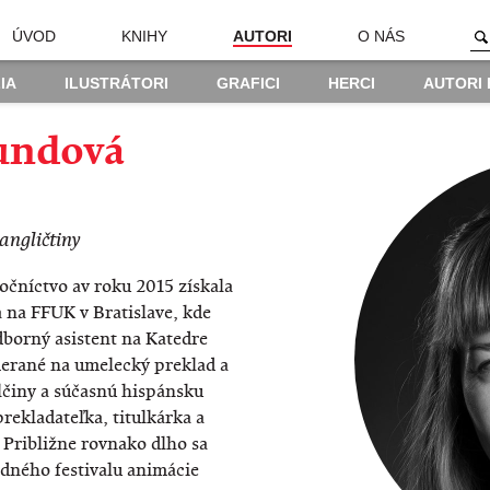
ÚVOD
KNIHY
AUTORI
O NÁS
IA
ILUSTRÁTORI
GRAFICI
HERCI
AUTORI
undová
 angličtiny
očníctvo av roku 2015 získala
a na FFUK v Bratislave, kde
dborný asistent na Katedre
merané na umelecký preklad a
lčiny a súčasnú hispánsku
ekladateľka, titulkárka a
 Približne rovnako dlho sa
dného festivalu animácie